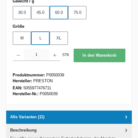
auswählen
Gewicht / g
30.0
45.0
60.0
75.0
auswählen
Größe
M
L
XL
Produkt Anzahl: Gib den gewünschten Wert ein oder benutze die Schaltflächen um d
STK
In den Warenkorb
Produktnummer:
P0050039
Hersteller:
PRESTON
EAN:
5055977476711
Hersteller-Nr.:
P0050039
Alle Varianten (11)
Beschreibung