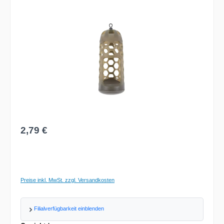
Bildergalerie überspringen
Regulärer Preis:
2,79 €
Preise inkl. MwSt. zzgl. Versandkosten
Filialverfügbarkeit einblenden