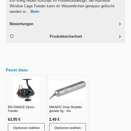
Ein völlig neues Konzept im Futterkorbdesign, der Absolute
Window Cage Feeder kann im Wesentlichen genauso gefischt
werden w…
Mehr
Bewertungen
Produktsicherheit
Passt dazu
MS RANGE Direct
MIKADO Drop Shotblei
Feeder
gerade 5g - 4st
63,95 €
2,49 €
Optionen wählen
Optionen wählen