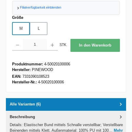
Filialverfügbarkeit einblenden
auswählen
Größe
M
L
Produkt Anzahl: Gib den gewünschten Wert ein oder benutze die Schaltflächen um d
STK
In den Warenkorb
Produktnummer:
4-50020100006
Hersteller:
PINEWOOD
EAN:
7331090108523
Hersteller-Nr.:
4-50020100006
Alle Varianten (6)
Beschreibung
Details: Elastischer Bund mittels Schnalle verstellbar; Verstellbare
Beinenden mittels Klett. Außenmaterial: 100% PU mit 100…
Mehr