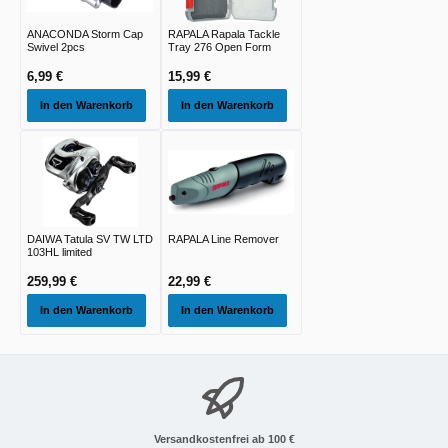
ANACONDA Storm Cap
RAPALA Rapala Tackle
Swivel 2pcs
Tray 276 Open Form
6,99 €
15,99 €
In den Warenkorb
In den Warenkorb
DAIWA Tatula SV TW LTD
RAPALA Line Remover
103HL limited
259,99 €
22,99 €
In den Warenkorb
In den Warenkorb
Versandkostenfrei ab 100 €