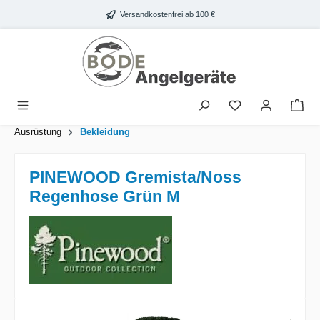
Zum Hauptinhalt springen
Versandkostenfrei ab 100 €
War
Ausrüstung
Bekleidung
PINEWOOD Gremista/Noss
Regenhose Grün M
Bildergalerie überspringen