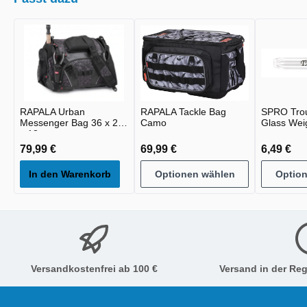
RAPALA Urban
RAPALA Tackle Bag
SPRO Trou
Messenger Bag 36 x 29
Camo
Glass Wei
x 18cm
79,99 €
69,99 €
6,49 €
In den Warenkorb
Optionen wählen
Optio
Versandkostenfrei ab 100 €
Versand in der Reg