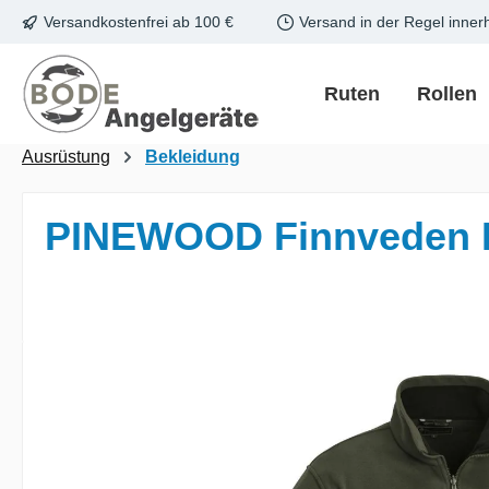
Versandkostenfrei ab 100 €
Versand in der Regel inner
m Hauptinhalt springen
Zur Suche springen
Zur Hauptnavigation springen
Ruten
Rollen
Ausrüstung
Bekleidung
PINEWOOD Finnveden F
Bildergalerie überspringen