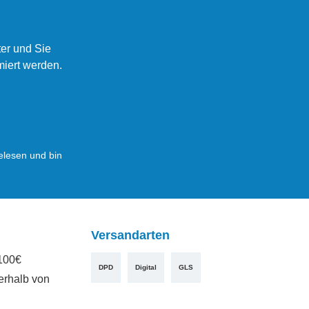
er und Sie
miert werden.
lesen und bin
Versandarten
100€
DPD
Digital
GLS
erhalb von