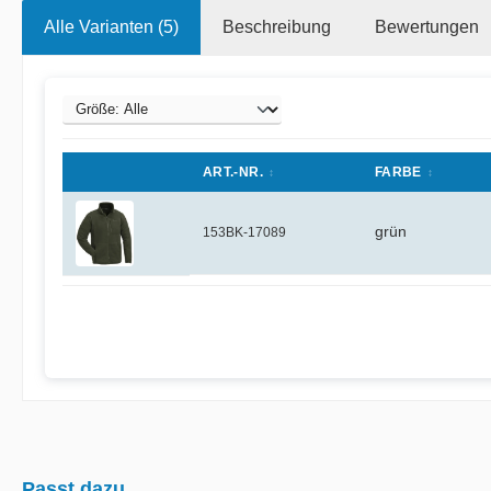
Alle Varianten (5)
Beschreibung
Bewertungen
ART.-NR.
FARBE
grün
153BK-17089
Passt dazu