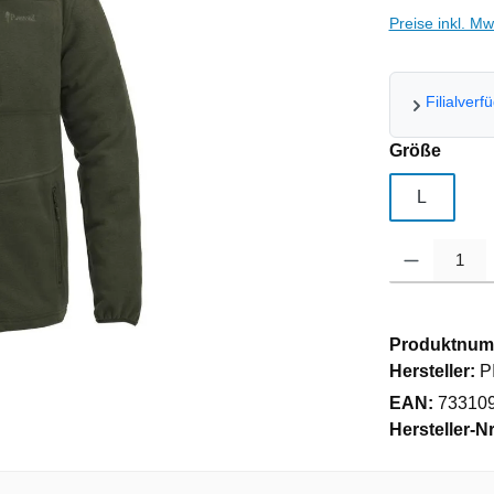
Preise inkl. M
Filialverf
auswä
Größe
L
Produkt Anzahl
Produktnum
Hersteller:
P
EAN:
73310
Hersteller-Nr