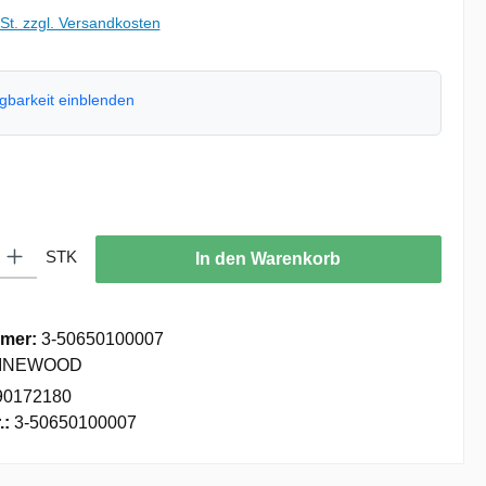
wSt. zzgl. Versandkosten
ügbarkeit einblenden
hlen
: Gib den gewünschten Wert ein oder benutze die Schaltflächen um die
STK
In den Warenkorb
mer:
3-50650100007
INEWOOD
90172180
.:
3-50650100007