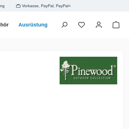
ung
Vorkasse, PayPal, PayPal+
hör
Ausrüstung
Zielfisch
SALE
Gesche
Waren
is:
€