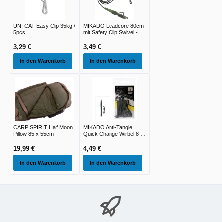
UNI CAT Easy Clip 35kg /
MIKADO Leadcore 80cm
5pcs.
mit Safety Clip Swivel -
2st
3,29 €
3,49 €
In den Warenkorb
In den Warenkorb
CARP SPIRIT Half Moon
MIKADO Anti-Tangle
Pillow 85 x 55cm
Quick Change Wirbel 8 -
10st
19,99 €
4,49 €
In den Warenkorb
In den Warenkorb