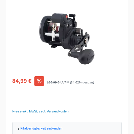
Bildergalerie überspringen
Verkaufspreis:
84,99 €
%
Regulärer Preis:
129,99 €
UVP** (34.62% gespart)
Preise inkl. MwSt. zzgl. Versandkosten
Filialverfügbarkeit einblenden