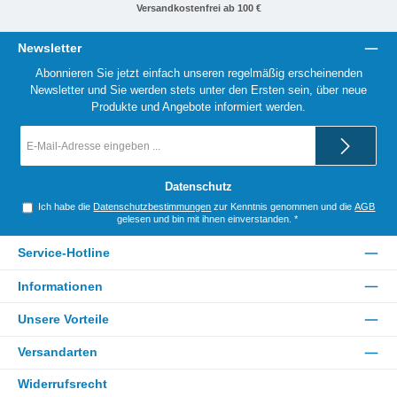
Versandkostenfrei ab 100 €
Newsletter
Abonnieren Sie jetzt einfach unseren regelmäßig erscheinenden
Newsletter und Sie werden stets unter den Ersten sein, über neue
Produkte und Angebote informiert werden.
E-
Mail-
Adresse
*
Datenschutz
Ich habe die
Datenschutzbestimmungen
zur Kenntnis genommen und die
AGB
gelesen und bin mit ihnen einverstanden.
*
Service-Hotline
Informationen
Unsere Vorteile
Versandarten
Widerrufsrecht