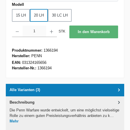
auswählen
Modell
15 LH
20 LH
30 LC LH
Produkt Anzahl: Gib den gewünschten Wert ein oder benutze die Schaltflächen um d
STK
In den Warenkorb
Produktnummer:
1366194
Hersteller:
PENN
EAN:
031324165656
Hersteller-Nr.:
1366194
Alle Varianten (3)
Beschreibung
Die Penn Warfare wurde entwickelt, um eine möglichst vielseitige
Rolle zu einem guten Preisleistungsverhältnis anbieten zu k…
Mehr