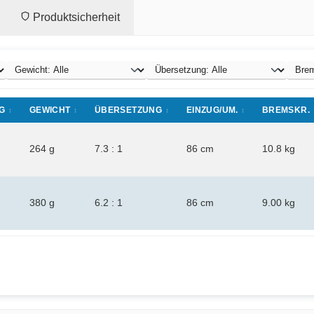
Produktsicherheit
G
GEWICHT
ÜBERSETZUNG
EINZUG/UM.
BREMSKR.
264 g
7.3 : 1
86 cm
10.8 kg
380 g
6.2 : 1
86 cm
9.00 kg