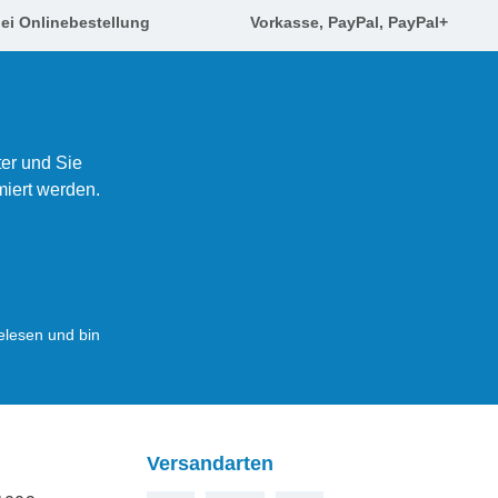
ei Onlinebestellung
Vorkasse, PayPal, PayPal+
er und Sie
miert werden.
lesen und bin
Versandarten