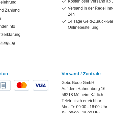
Kostenloser Versand ab 
belehrung
Versand in der Regel inn
nd Zahlung
24h
m
14 Tage Geld-Zurück-Gar
ndeninfo
Onlinebestellung
tzerklärung
tsorgung
rten
Versand / Zentrale
Gebr. Bode GmbH
Auf dem Hahnenberg 16
chnungskauf
Kredit- oder Debitkarte
56218 Mülheim-Kärlich
Telefonisch erreichbar:
Mo - Fr: 09:00 - 16:00 Uhr
Sa: 09:00 - 15:00 Uhr