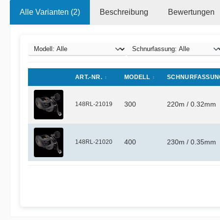
Alle Varianten (2)
Beschreibung
Bewertungen
ART.-NR.
MODELL
SCHNURFASSUN
148RL-21019
300
220m / 0.32mm
148RL-21020
400
230m / 0.35mm