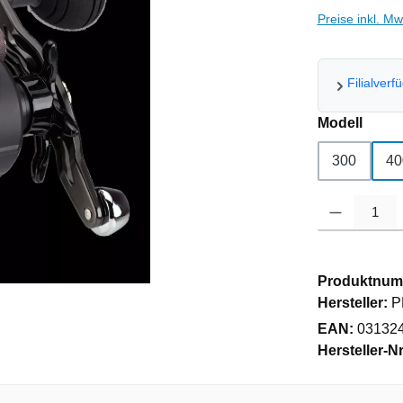
Preise inkl. M
Filialverf
ausw
Modell
300
40
Produkt Anzahl
Produktnum
Hersteller:
P
EAN:
03132
Hersteller-Nr