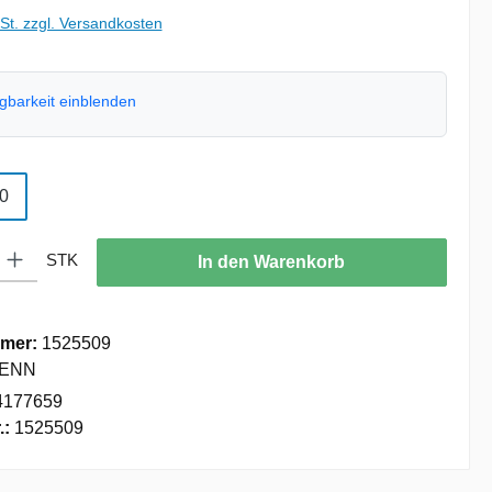
wSt. zzgl. Versandkosten
ügbarkeit einblenden
ählen
0
: Gib den gewünschten Wert ein oder benutze die Schaltflächen um die
STK
In den Warenkorb
mer:
1525509
ENN
4177659
.:
1525509