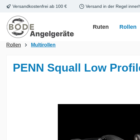
Versandkostenfrei ab 100 €
Versand in der Regel inner
m Hauptinhalt springen
Zur Suche springen
Zur Hauptnavigation springen
Ruten
Rollen
Rollen
Multirollen
PENN Squall Low Profile
Bildergalerie überspringen