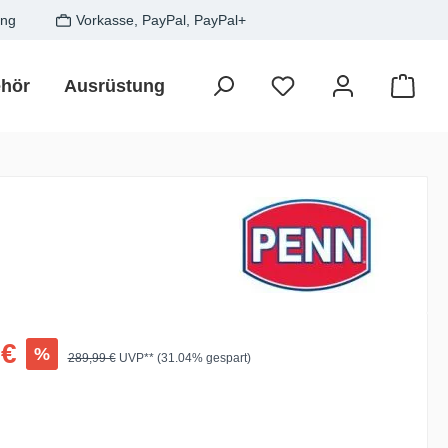
ung
Vorkasse, PayPal, PayPal+
hör
Ausrüstung
Zielfisch
SALE
Gesche
Waren
:
 €
%
Regulärer Preis:
289,99 €
UVP** (31.04% gespart)