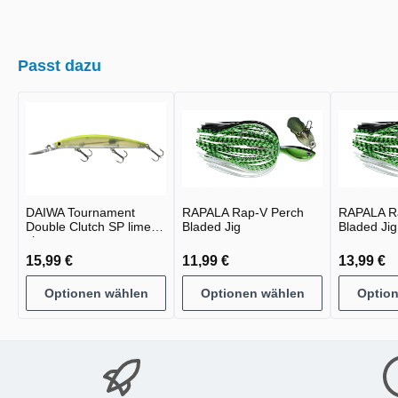
Passt dazu
DAIWA Tournament
RAPALA Rap-V Perch
RAPALA R
Double Clutch SP lime
Bladed Jig
Bladed Jig
chart
15,99 €
11,99 €
13,99 €
Optionen wählen
Optionen wählen
Optio