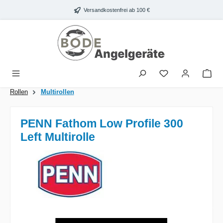
Zum Hauptinhalt springen
Versandkostenfrei ab 100 €
War
Rollen
Multirollen
PENN Fathom Low Profile 300
Left Multirolle
Bildergalerie überspringen