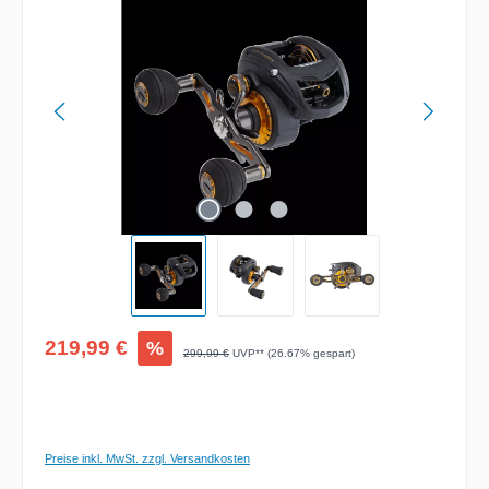
Verkaufspreis:
219,99 €
%
Regulärer Preis:
299,99 €
UVP** (26.67% gespart)
Preise inkl. MwSt. zzgl. Versandkosten