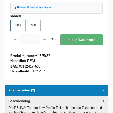
Filialverfügbarkeit einblenden
auswählen
Modell
300
400
Produkt Anzahl: Gib den gewünschten Wert ein oder benutze die Schaltflächen um d
STK
In den Warenkorb
Produktnummer:
1525457
Hersteller:
PENN
EAN:
031324177536
Hersteller-Nr.:
1525457
Alle Varianten (2)
Beschreibung
Die PENN® Fathom Low Profile Rollen bieten alle Funktionen, die
Sie benötigen, um die größten Fische im Meer zu fangen. Der…