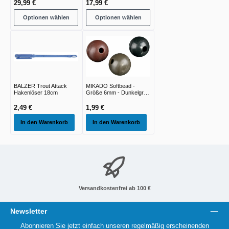
29,99 €
17,99 €
Optionen wählen
Optionen wählen
BALZER Trout Attack
MIKADO Softbead -
Hakenlöser 18cm
Größe 6mm - Dunkelgrün
- 25st
2,49 €
1,99 €
In den Warenkorb
In den Warenkorb
Versandkostenfrei ab 100 €
Newsletter
Abonnieren Sie jetzt einfach unseren regelmäßig erscheinenden