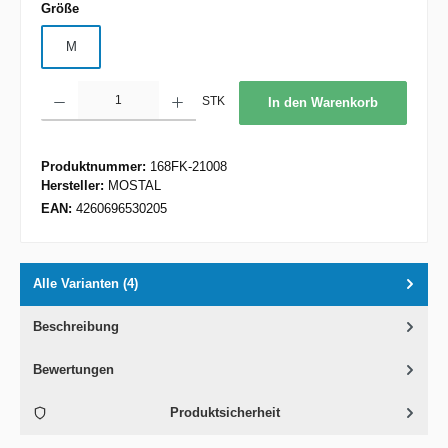
auswählen
Größe
M
Produkt Anzahl: Gib den gewünschten Wert ein oder benutze die Schaltflächen um d
STK
In den Warenkorb
Produktnummer:
168FK-21008
Hersteller:
MOSTAL
EAN:
4260696530205
Alle Varianten (4)
Beschreibung
Bewertungen
Produktsicherheit