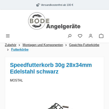
Zum Hauptinhalt springen
Versandkostenfrei ab 100 €
War
Zubehör
Montagen und Komponenten
Gewichte-Futterkörbe
Futterkörbe
Speedfutterkorb 30g 28x34mm
Edelstahl schwarz
MOSTAL
Bildergalerie überspringen