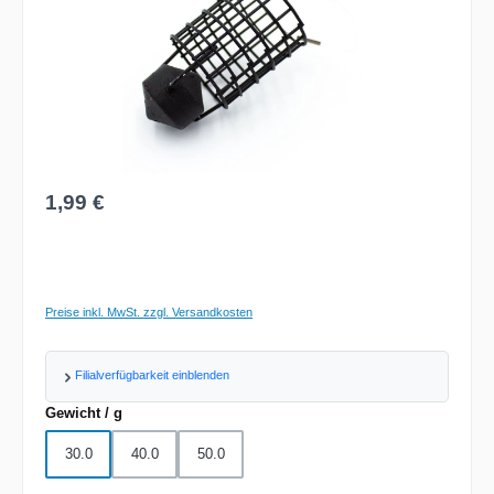
Regulärer Preis:
1,99 €
Preise inkl. MwSt. zzgl. Versandkosten
Filialverfügbarkeit einblenden
auswählen
Gewicht / g
30.0
40.0
50.0