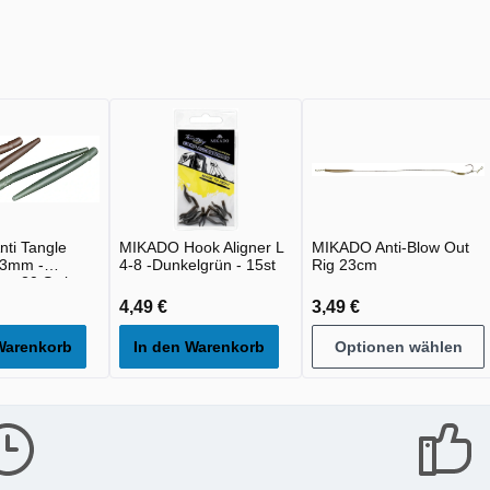
ti Tangle
MIKADO Hook Aligner L
MIKADO Anti-Blow Out
43mm -
4-8 -Dunkelgrün - 15st
Rig 23cm
 - 20 Stck
4,49 €
3,49 €
Warenkorb
In den Warenkorb
Optionen wählen