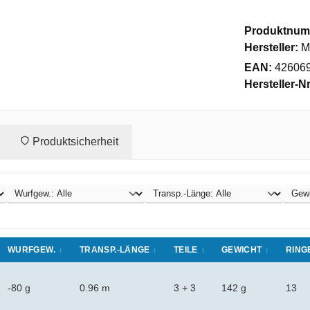
Produktnum
Hersteller:
M
EAN:
42606
Hersteller-Nr
Produktsicherheit
WURFGEW.
TRANSP.-LÄNGE
TEILE
GEWICHT
RING
-80 g
0.96 m
3 + 3
142 g
13