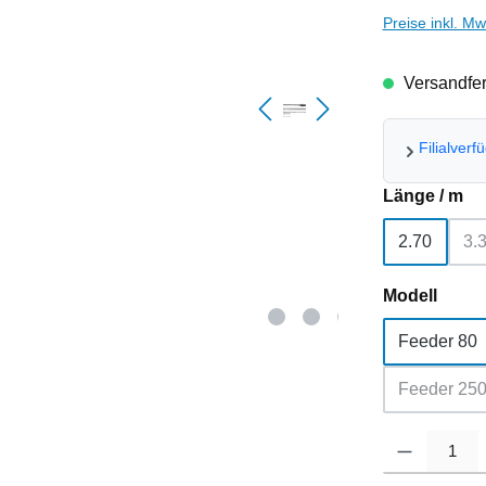
Preise inkl. M
Versandfert
Filialverf
au
Länge / m
2.70
3.
(
ausw
Modell
Feeder 80
Feeder 25
(Diese 
Produkt Anzahl