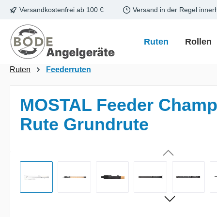
Versandkostenfrei ab 100 €
Versand in der Regel inner
m Hauptinhalt springen
Zur Suche springen
Zur Hauptnavigation springen
Ruten
Rollen
Ruten
Feederruten
MOSTAL Feeder Champ N
Rute Grundrute
Bildergalerie überspringen