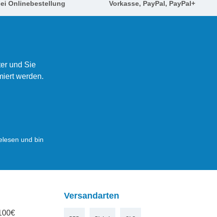
ei Onlinebestellung
Vorkasse, PayPal, PayPal+
er und Sie
miert werden.
lesen und bin
Versandarten
100€