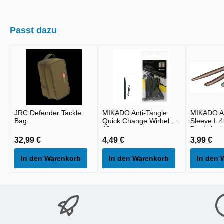
Passt dazu
JRC Defender Tackle
MIKADO Anti-Tangle
MIKADO An
Bag
Quick Change Wirbel 8 -
Sleeve L 
10st
Dunkelgrün
32,99 €
4,49 €
3,99 €
In den Warenkorb
In den Warenkorb
In den 