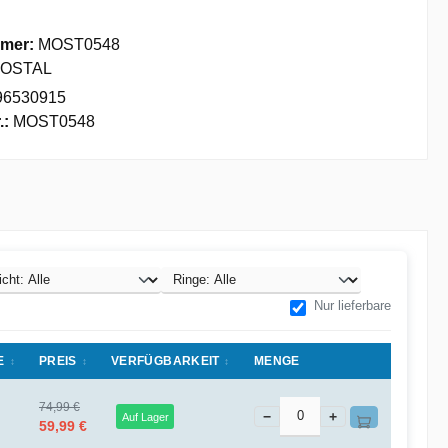
mer:
MOST0548
OSTAL
96530915
.:
MOST0548
Nur lieferbare
E
PREIS
VERFÜGBARKEIT
MENGE
74,99 €
−
+
Auf Lager
59,99 €