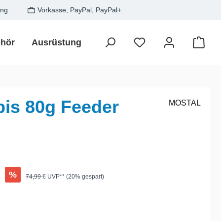
ung
Vorkasse, PayPal, PayPal+
hör
Ausrüstung
Zielfisch
SALE
Gesche
Waren
is 80g Feeder
MOSTAL
:
€
%
Regulärer Preis:
74,99 €
UVP** (20% gespart)