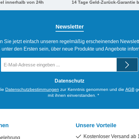
el innerhalb von 24h
14 Tage Geld-Zurück-Garantie b
Newsletter
n Sie jetzt einfach unseren regelmäßig erscheinenden Newslett
 unter den Ersten sein, über neue Produkte und Angebote infor
E-
Mail-
Adresse
*
Datenschutz
die
Datenschutzbestimmungen
zur Kenntnis genommen und die
AGB
ge
mit ihnen einverstanden.
*
onen
Unsere Vorteile
Kostenloser Versand ab 
belehrung