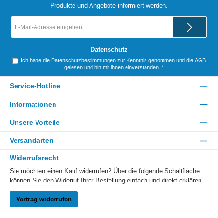
Produkte und Angebote informiert werden.
E-
Mail-
Adresse
*
Datenschutz
Ich habe die
Datenschutzbestimmungen
zur Kenntnis genommen und die
AGB
gelesen und bin mit ihnen einverstanden.
*
Service-Hotline
Informationen
Unsere Vorteile
Versandarten
Widerrufsrecht
Sie möchten einen Kauf widerrufen? Über die folgende Schaltfläche
können Sie den Widerruf Ihrer Bestellung einfach und direkt erklären.
Vertrag widerrufen