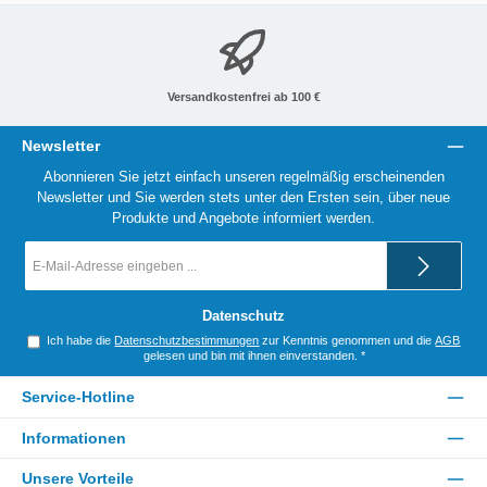
Versandkostenfrei ab 100 €
Newsletter
Abonnieren Sie jetzt einfach unseren regelmäßig erscheinenden
Newsletter und Sie werden stets unter den Ersten sein, über neue
Produkte und Angebote informiert werden.
E-
Mail-
Adresse
*
Datenschutz
Ich habe die
Datenschutzbestimmungen
zur Kenntnis genommen und die
AGB
gelesen und bin mit ihnen einverstanden.
*
Service-Hotline
Informationen
Unsere Vorteile