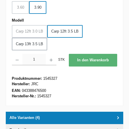
3.60
3.90
(Diese Option ist zurzeit nicht verfügbar.)
auswählen
Modell
Carp 12ft 3.0 LB
Carp 12ft 3.5 LB
(Diese Option ist zurzeit nicht verfügbar.)
Carp 13ft 3.5 LB
Produkt Anzahl: Gib den gewünschten Wert ein oder benutze die Schaltflächen um d
STK
In den Warenkorb
Produktnummer:
1545327
Hersteller:
JRC
EAN:
043388476500
Hersteller-Nr.:
1545327
Alle Varianten (4)