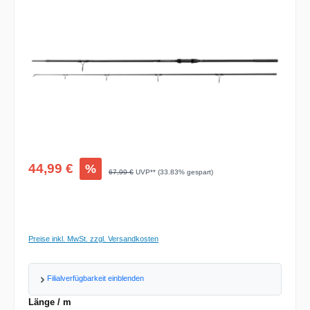
Verkaufspreis:
44,99 €
%
Regulärer Preis:
67,99 €
UVP** (33.83% gespart)
Preise inkl. MwSt. zzgl. Versandkosten
Filialverfügbarkeit einblenden
auswählen
Länge / m