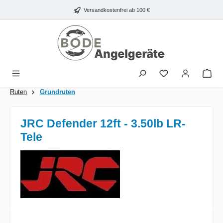
Zum Hauptinhalt springen
Versandkostenfrei ab 100 €
War
Ruten
Grundruten
JRC Defender 12ft - 3.50lb LR-
Tele
Bildergalerie überspringen