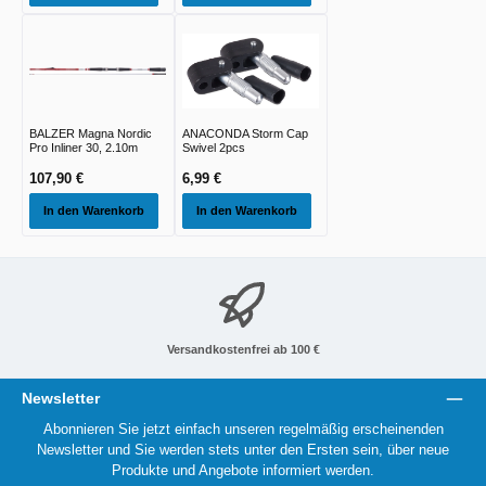
BALZER Magna Nordic
ANACONDA Storm Cap
Pro Inliner 30, 2.10m
Swivel 2pcs
107,90 €
6,99 €
In den Warenkorb
In den Warenkorb
Versandkostenfrei ab 100 €
Newsletter
Abonnieren Sie jetzt einfach unseren regelmäßig erscheinenden
Newsletter und Sie werden stets unter den Ersten sein, über neue
Produkte und Angebote informiert werden.