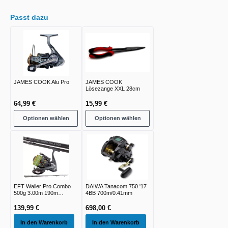
Passt dazu
JAMES COOK Alu Pro
JAMES COOK
Lösezange XXL 28cm
64,99 €
15,99 €
Optionen wählen
Optionen wählen
EFT Waller Pro Combo
DAIWA Tanacom 750 '17
500g 3.00m 190m
4BB 700m/0.41mm
0.50mm 4xBraid
139,99 €
698,00 €
In den Warenkorb
In den Warenkorb