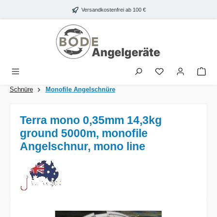
Zum Hauptinhalt springen
Versandkostenfrei ab 100 €
War
Schnüre
Monofile Angelschnüre
Terra mono 0,35mm 14,3kg
ground 5000m, monofile
Angelschnur, mono line
Bildergalerie überspringen