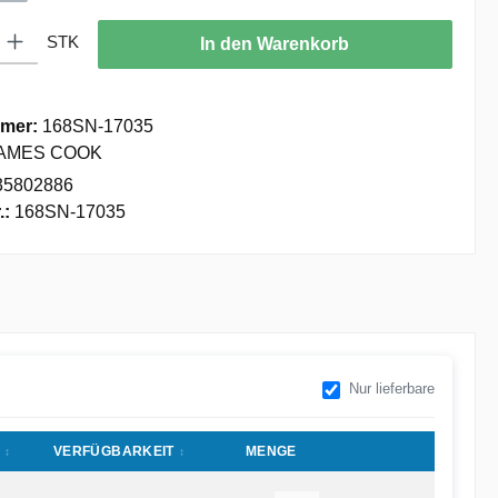
: Gib den gewünschten Wert ein oder benutze die Schaltflächen um die
STK
In den Warenkorb
mer:
168SN-17035
AMES COOK
35802886
.:
168SN-17035
Nur lieferbare
VERFÜGBARKEIT
MENGE