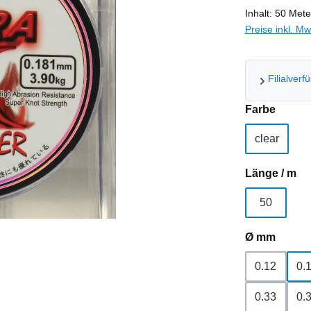
Inhalt:
50 Met
Preise inkl. M
Filialverf
auswä
Farbe
clear
au
Länge / m
50
auswä
Ø mm
0.12
0.
0.33
0.