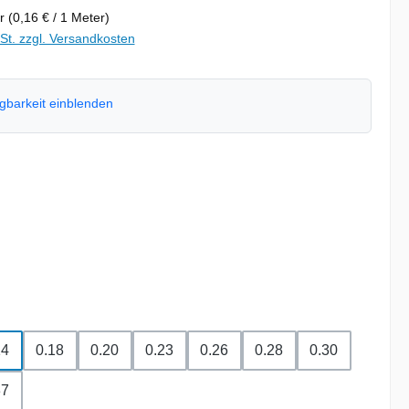
er
(0,16 € / 1 Meter)
wSt. zzgl. Versandkosten
ügbarkeit einblenden
hlen
swählen
hlen
14
0.18
0.20
0.23
0.26
0.28
0.30
37