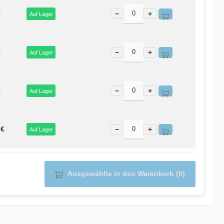
€
−
+
Auf Lager
€
−
+
Auf Lager
€
−
+
Auf Lager
 €
−
+
Auf Lager
Ausgewählte in den Warenkorb (0)