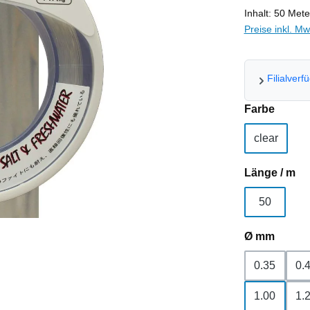
Inhalt:
50 Met
Preise inkl. M
Filialverf
auswä
Farbe
clear
au
Länge / m
50
auswä
Ø mm
0.35
0.
1.00
1.