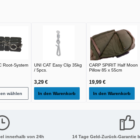
 Root-System
UNI CAT Easy Clip 35kg
CARP SPIRIT Half Moon
/ 5pcs.
Pillow 85 x 55cm
3,29 €
19,99 €
nen wählen
In den Warenkorb
In den Warenkorb
el innerhalb von 24h
14 Tage Geld-Zurück-Garantie b