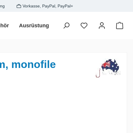
ung
Vorkasse, PayPal, PayPal+
hör
Ausrüstung
Zielfisch
SALE
Gesche
Waren
m, monofile
is: