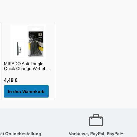
MIKADO Anti-Tangle
Quick Change Wirbel 8 -
10st
4,49 €
In den Warenkorb
ei Onlinebestellung
Vorkasse, PayPal, PayPal+