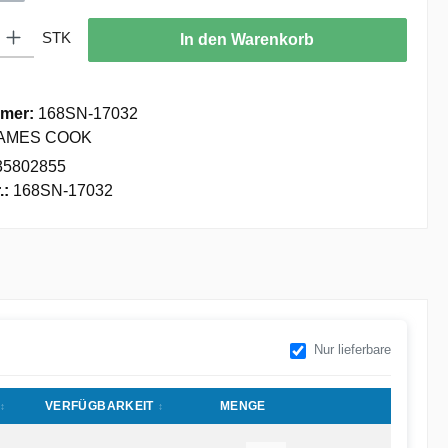
: Gib den gewünschten Wert ein oder benutze die Schaltflächen um die
STK
In den Warenkorb
mer:
168SN-17032
AMES COOK
35802855
.:
168SN-17032
Nur lieferbare
VERFÜGBARKEIT
MENGE