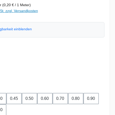
er
(0,20 € / 1 Meter)
wSt. zzgl. Versandkosten
ügbarkeit einblenden
hlen
swählen
hlen
40
0.45
0.50
0.60
0.70
0.80
0.90
20