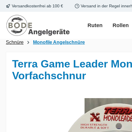
Versandkostenfrei ab 100 €
Versand in der Regel inner
m Hauptinhalt springen
Zur Suche springen
Zur Hauptnavigation springen
Ruten
Rollen
Schnüre
Monofile Angelschnüre
Terra Game Leader Mon
Vorfachschnur
Bildergalerie überspringen