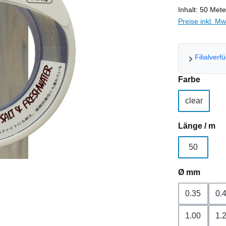
Inhalt:
50 Met
Preise inkl. M
Filialverf
auswä
Farbe
clear
au
Länge / m
50
auswä
Ø mm
0.35
0.
1.00
1.