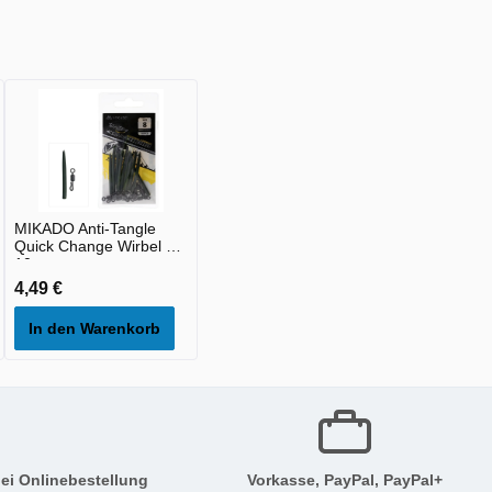
MIKADO Anti-Tangle
Quick Change Wirbel 8 -
10st
4,49 €
In den Warenkorb
ei Onlinebestellung
Vorkasse, PayPal, PayPal+