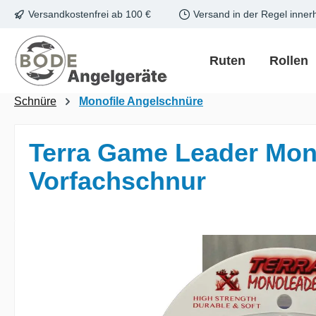
Versandkostenfrei ab 100 €
Versand in der Regel inner
m Hauptinhalt springen
Zur Suche springen
Zur Hauptnavigation springen
Ruten
Rollen
Schnüre
Monofile Angelschnüre
Terra Game Leader Mon
Vorfachschnur
Bildergalerie überspringen