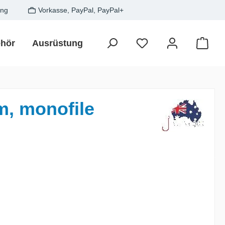
ung
Vorkasse, PayPal, PayPal+
hör
Ausrüstung
Zielfisch
SALE
Gesche
Waren
m, monofile
is: