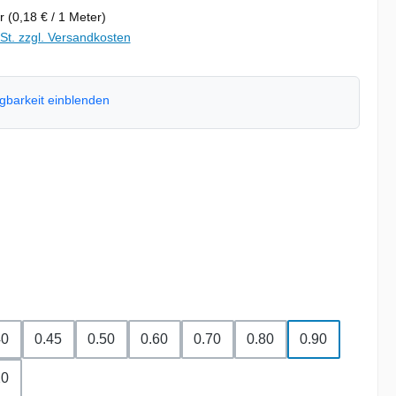
er
(0,18 € / 1 Meter)
wSt. zzgl. Versandkosten
ügbarkeit einblenden
hlen
swählen
hlen
40
0.45
0.50
0.60
0.70
0.80
0.90
20