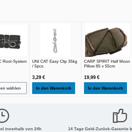
 Root-System
UNI CAT Easy Clip 35kg
CARP SPIRIT Half Moon
/ 5pcs.
Pillow 85 x 55cm
3,29 €
19,99 €
nen wählen
In den Warenkorb
In den Warenkorb
el innerhalb von 24h
14 Tage Geld-Zurück-Garantie b