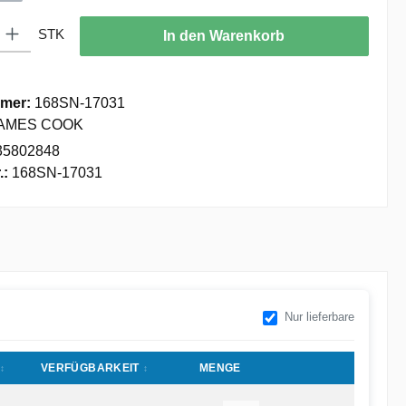
: Gib den gewünschten Wert ein oder benutze die Schaltflächen um die
STK
In den Warenkorb
mer:
168SN-17031
AMES COOK
35802848
.:
168SN-17031
Nur lieferbare
VERFÜGBARKEIT
MENGE