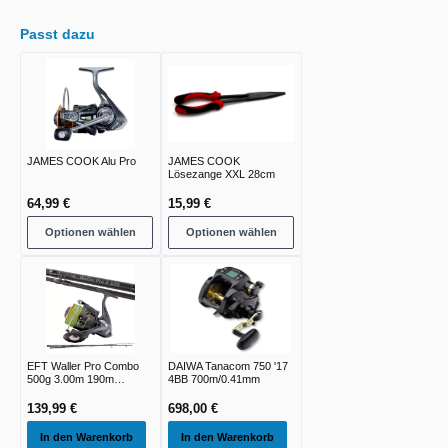
Passt dazu
JAMES COOK Alu Pro
JAMES COOK
Lösezange XXL 28cm
64,99 €
15,99 €
Optionen wählen
Optionen wählen
EFT Waller Pro Combo
DAIWA Tanacom 750 '17
500g 3.00m 190m
4BB 700m/0.41mm
0.50mm 4xBraid
139,99 €
698,00 €
In den Warenkorb
In den Warenkorb