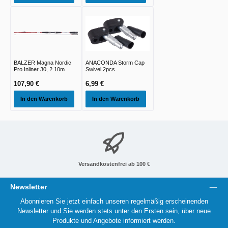
BALZER Magna Nordic
ANACONDA Storm Cap
Pro Inliner 30, 2.10m
Swivel 2pcs
107,90 €
6,99 €
In den Warenkorb
In den Warenkorb
Versandkostenfrei ab 100 €
Newsletter
Abonnieren Sie jetzt einfach unseren regelmäßig erscheinenden
Newsletter und Sie werden stets unter den Ersten sein, über neue
Produkte und Angebote informiert werden.