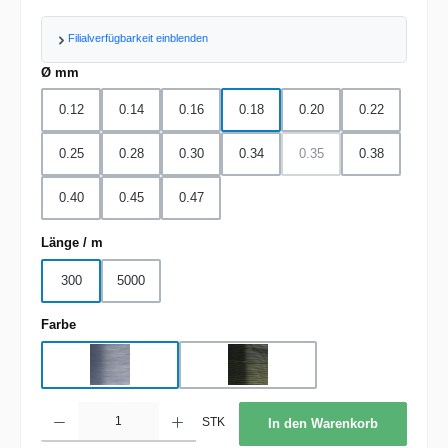
Filialverfügbarkeit einblenden
auswählen
Ø mm
0.12
0.14
0.16
0.18
0.20
0.22
0.25
0.28
0.30
0.34
0.35
0.38
(Diese Option ist zurzeit nic
0.40
0.45
0.47
auswählen
Länge / m
300
5000
auswählen
Farbe
grey
ground
Produkt Anzahl: Gib den gewünschten Wert ein oder benutze die Schaltflächen um d
STK
In den Warenkorb