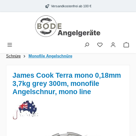
Zum Hauptinhalt springen
Versandkostenfrei ab 100 €
War
Schnüre
Monofile Angelschnüre
James Cook Terra mono 0,18mm
3,7kg grey 300m, monofile
Angelschnur, mono line
Bildergalerie überspringen