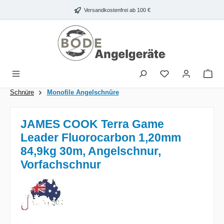
Zum Hauptinhalt springen
Versandkostenfrei ab 100 €
War
Schnüre
Monofile Angelschnüre
JAMES COOK Terra Game
Leader Fluorocarbon 1,20mm
84,9kg 30m, Angelschnur,
Vorfachschnur