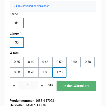
Filialverfügbarkeit einblenden
auswählen
Farbe
klar
auswählen
Länge / m
30
auswählen
Ø mm
0.35
0.40
0.45
0.50
0.60
0.70
0.80
0.90
1.00
1.20
Produkt Anzahl: Gib den gewünschten Wert ein oder benutze die Schaltflächen um d
STK
In den Warenkorb
Produktnummer:
168SN-17023
Hersteller:
JAMES COOK