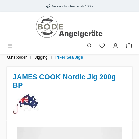
Zum Hauptinhalt springen
Versandkostenfrei ab 100 €
War
Kunstköder
Jigging
Piker Sea Jigs
JAMES COOK Nordic Jig 200g
BP
Bildergalerie überspringen