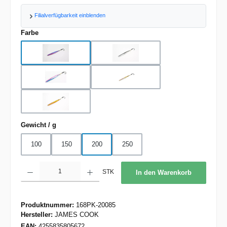
Filialverfügbarkeit einblenden
auswählen
Farbe
BP
BS
BSP
OGS
VGO
auswählen
Gewicht / g
100
150
200
250
Produkt Anzahl: Gib den gewünschten Wert ein oder benutze die Schaltflächen um d
STK
In den Warenkorb
Produktnummer:
168PK-20085
Hersteller:
JAMES COOK
EAN:
4255835805672