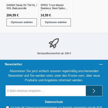
DAIWA Tatula SV TW HL /
SPRO Trout Master
XHL Baitcastrolle
Stainless Steel Spike
Bankstick
204,99 €
14,99 €
Optionen wählen
Optionen wählen
Versandkostenfrei ab 100 €
Newsletter
Abonnieren Sie jetzt einfach unseren regelmäßig erscheinenden
Newsletter und Sie werden stets unter den Ersten sein, über neue
Produkte und Angebote informiert werden.
E-
Mail-
Adresse
*
Datenschutz
Ich habe die
Datenschutzbestimmungen
zur Kenntnis genommen und die
AGB