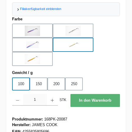
Filialverfügbarkeit einblenden
auswählen
Farbe
BP
BS
BSP
OGS
VGO
auswählen
Gewicht / g
100
150
200
250
Produkt Anzahl: Gib den gewünschten Wert ein oder benutze die Schaltflächen um d
STK
In den Warenkorb
Produktnummer:
168PK-20087
Hersteller:
JAMES COOK
EAN:
4255835805696