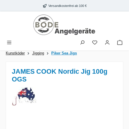
Zum Hauptinhalt springen
Versandkostenfrei ab 100 €
War
Kunstköder
Jigging
Piker Sea Jigs
JAMES COOK Nordic Jig 100g
OGS
Bildergalerie überspringen