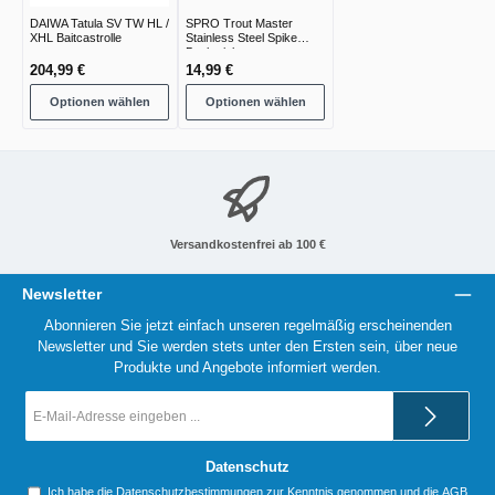
DAIWA Tatula SV TW HL /
SPRO Trout Master
XHL Baitcastrolle
Stainless Steel Spike
Bankstick
204,99 €
14,99 €
Optionen wählen
Optionen wählen
Versandkostenfrei ab 100 €
Newsletter
Abonnieren Sie jetzt einfach unseren regelmäßig erscheinenden
Newsletter und Sie werden stets unter den Ersten sein, über neue
Produkte und Angebote informiert werden.
E-
Mail-
Adresse
*
Datenschutz
Ich habe die
Datenschutzbestimmungen
zur Kenntnis genommen und die
AGB