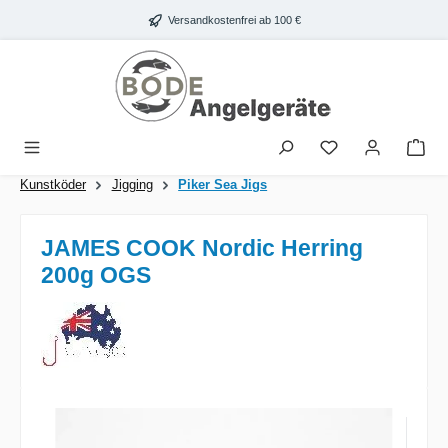
Zum Hauptinhalt springen
Versandkostenfrei ab 100 €
War
Kunstköder
Jigging
Piker Sea Jigs
JAMES COOK Nordic Herring
200g OGS
Bildergalerie überspringen