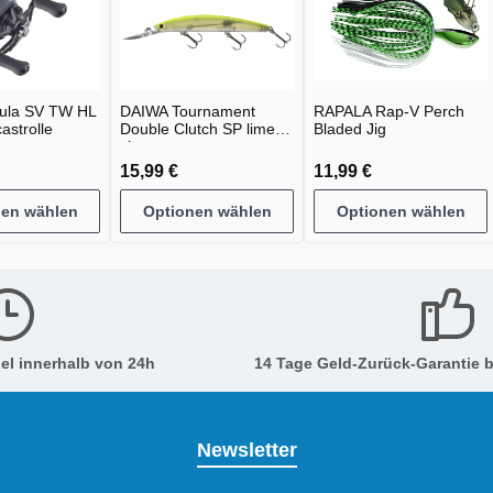
ula SV TW HL
DAIWA Tournament
RAPALA Rap-V Perch
astrolle
Double Clutch SP lime
Bladed Jig
chart
15,99 €
11,99 €
nen wählen
Optionen wählen
Optionen wählen
el innerhalb von 24h
14 Tage Geld-Zurück-Garantie b
Newsletter