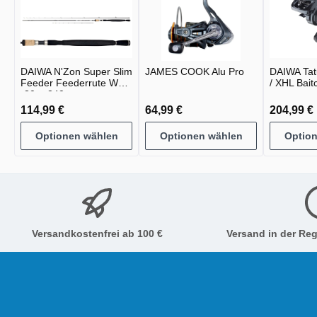
DAIWA N'Zon Super Slim
JAMES COOK Alu Pro
DAIWA Tat
Feeder Feederrute WG
/ XHL Baitc
-30g -240g
114,99 €
64,99 €
204,99 €
Optionen wählen
Optionen wählen
Optio
Versandkostenfrei ab 100 €
Versand in der Reg