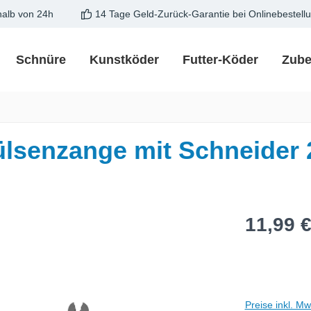
halb von 24h
14 Tage Geld-Zurück-Garantie bei Onlinebestell
Schnüre
Kunstköder
Futter-Köder
Zube
enzange mit Schneider 
Regulärer Pre
11,99 
Preise inkl. M