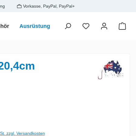
ung
Vorkasse, PayPal, PayPal+
hör
Ausrüstung
Zielfisch
SALE
Gesche
Waren
20,4cm
is:
€
wSt. zzgl. Versandkosten