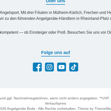
Über uns
n Angelsport. Mit drei Filialen in Mülheim-Kärlich, Frechen un
ir zu den führenden Angelgeräte-Händlern in Rheinland-Pfal
kompetent — ob Einsteiger oder Profi. Besuchen Sie uns vor Or
Folge uns auf
Facebook
Instagram
YouTube
TikTok
und ggf. Nachnahmegebühren, wenn nicht anders angegeben. **UVP: Un
Verkaufspreis
026 Angelgeräte Bode - Alle Rechte vorbehalten. Theme by
ThemeWa