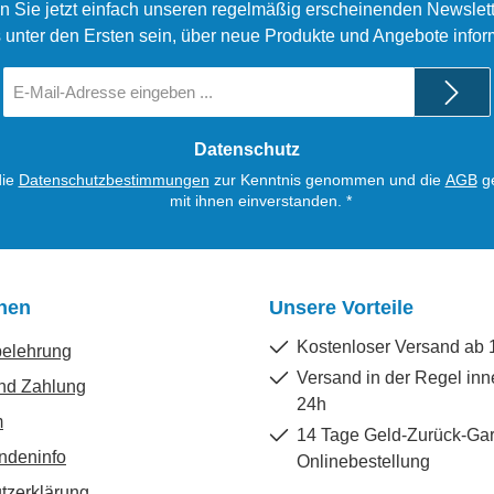
n Sie jetzt einfach unseren regelmäßig erscheinenden Newslett
 unter den Ersten sein, über neue Produkte und Angebote infor
E-
Mail-
Adresse
*
Datenschutz
die
Datenschutzbestimmungen
zur Kenntnis genommen und die
AGB
ge
mit ihnen einverstanden.
*
onen
Unsere Vorteile
Kostenloser Versand ab 
belehrung
Versand in der Regel inn
nd Zahlung
24h
m
14 Tage Geld-Zurück-Gar
ndeninfo
Onlinebestellung
tzerklärung