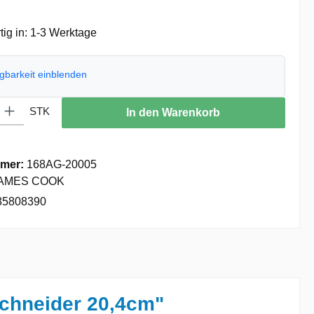
ig in: 1-3 Werktage
ügbarkeit einblenden
: Gib den gewünschten Wert ein oder benutze die Schaltflächen um die
STK
In den Warenkorb
mer:
168AG-20005
AMES COOK
35808390
chneider 20,4cm"