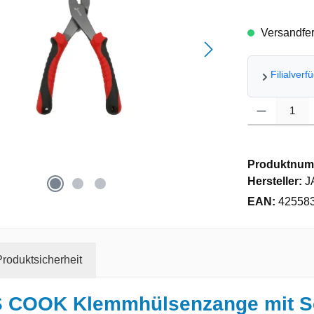
Versandfert
Filialverf
Produkt Anzahl
Produktnum
Hersteller:
J
EAN:
42558
roduktsicherheit
S COOK Klemmhülsenzange mit S