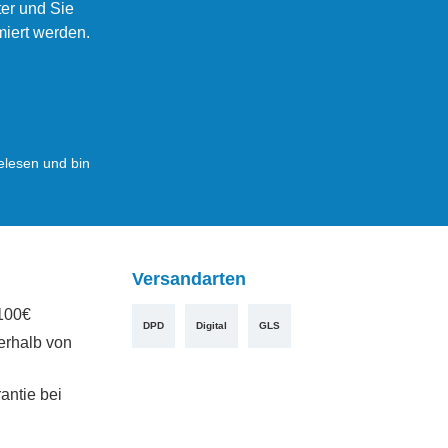
er und Sie
miert werden.
lesen und bin
Versandarten
100€
DPD
Digital
GLS
erhalb von
antie bei