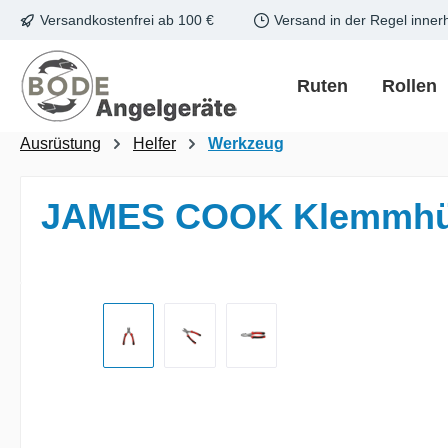
Versandkostenfrei ab 100 €
Versand in der Regel inner
m Hauptinhalt springen
Zur Suche springen
Zur Hauptnavigation springen
Ruten
Rollen
Ausrüstung
Helfer
Werkzeug
JAMES COOK Klemmhüls
Bildergalerie überspringen