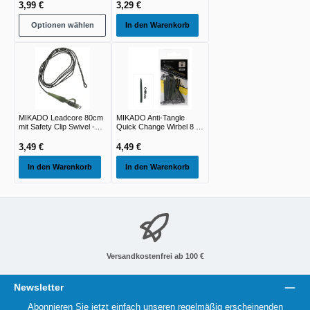
3,99 €
3,29 €
Optionen wählen
In den Warenkorb
MIKADO Leadcore 80cm
MIKADO Anti-Tangle
mit Safety Clip Swivel -
Quick Change Wirbel 8 -
2st
10st
3,49 €
4,49 €
In den Warenkorb
In den Warenkorb
Versandkostenfrei ab 100 €
Newsletter
Abonnieren Sie jetzt einfach unseren regelmäßig erscheinenden