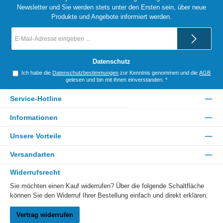
Newsletter und Sie werden stets unter den Ersten sein, über neue
Produkte und Angebote informiert werden.
E-
Mail-
Adresse
*
Datenschutz
Ich habe die
Datenschutzbestimmungen
zur Kenntnis genommen und die
AGB
gelesen und bin mit ihnen einverstanden.
*
Service-Hotline
Informationen
Unsere Vorteile
Versandarten
Widerrufsrecht
Sie möchten einen Kauf widerrufen? Über die folgende Schaltfläche
können Sie den Widerruf Ihrer Bestellung einfach und direkt erklären.
Vertrag widerrufen