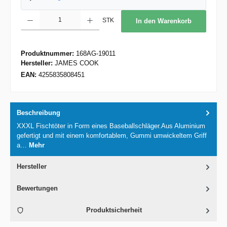
Produkt Anzahl: Gib den gewünschten Wert ein oder benutze die Schaltflächen um d
STK
In den Warenkorb
Produktnummer:
168AG-19011
Hersteller:
JAMES COOK
EAN:
4255835808451
Beschreibung
XXXL Fischtöter in Form eines Baseballschläger.Aus Aluminium
gefertigt und mit einem komfortablem, Gummi umwickeltem Griff
a…
Mehr
Hersteller
Bewertungen
Produktsicherheit