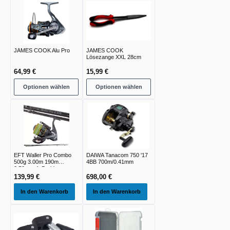
JAMES COOK Alu Pro
JAMES COOK
Lösezange XXL 28cm
64,99 €
15,99 €
Optionen wählen
Optionen wählen
EFT Waller Pro Combo
DAIWA Tanacom 750 '17
500g 3.00m 190m
4BB 700m/0.41mm
0.50mm 4xBraid
139,99 €
698,00 €
In den Warenkorb
In den Warenkorb