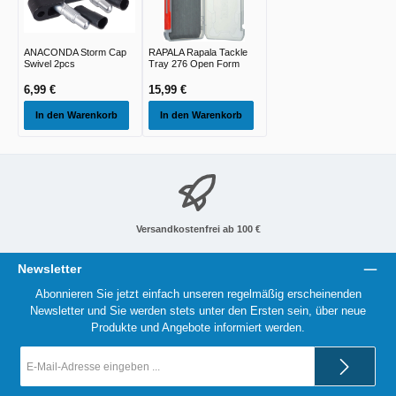
ANACONDA Storm Cap
RAPALA Rapala Tackle
Swivel 2pcs
Tray 276 Open Form
6,99 €
15,99 €
In den Warenkorb
In den Warenkorb
Versandkostenfrei ab 100 €
Newsletter
Abonnieren Sie jetzt einfach unseren regelmäßig erscheinenden
Newsletter und Sie werden stets unter den Ersten sein, über neue
Produkte und Angebote informiert werden.
E-
Mail-
Adresse