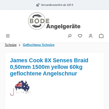
Zum Hauptinhalt springen
Versandkostenfrei ab 100 €
War
Schnüre
Geflochtene Schnüre
James Cook 8X Senses Braid
0,50mm 1500m yellow 60kg
geflochtene Angelschnur
Bildergalerie überspringen