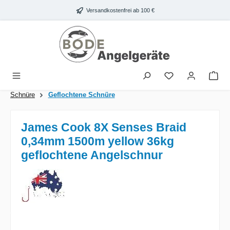
Zum Hauptinhalt springen
Versandkostenfrei ab 100 €
War
Schnüre
Geflochtene Schnüre
James Cook 8X Senses Braid
0,34mm 1500m yellow 36kg
geflochtene Angelschnur
Bildergalerie überspringen