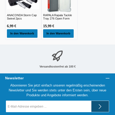
ANACONDA Storm Cap
RAPALA Rapala Tackle
Swivel 2pcs
Tray 276 Open Form
6,99 €
15,99 €
In den Warenkorb
In den Warenkorb
Versandkostenfrei ab 100 €
Newsletter
Abonnieren Sie jetzt einfach unseren regelmäßig erscheinenden
Newsletter und Sie werden stets unter den Ersten sein, über neue
Produkte und Angebote informiert werden.
E-
Mail-
Adresse