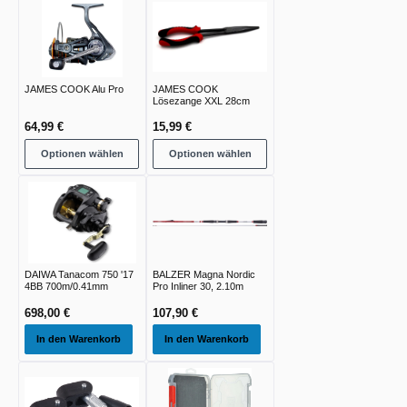
JAMES COOK Alu Pro
JAMES COOK
Lösezange XXL 28cm
64,99 €
15,99 €
Optionen wählen
Optionen wählen
DAIWA Tanacom 750 '17
BALZER Magna Nordic
4BB 700m/0.41mm
Pro Inliner 30, 2.10m
698,00 €
107,90 €
In den Warenkorb
In den Warenkorb