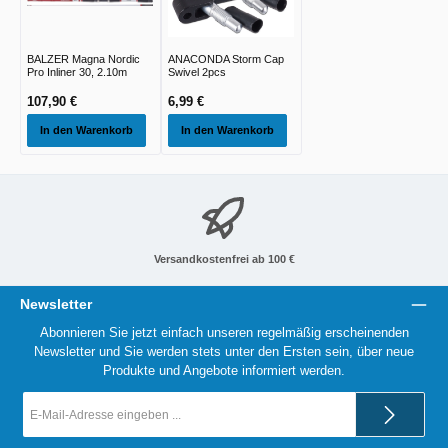
BALZER Magna Nordic
ANACONDA Storm Cap
Pro Inliner 30, 2.10m
Swivel 2pcs
107,90 €
6,99 €
In den Warenkorb
In den Warenkorb
Versandkostenfrei ab 100 €
Newsletter
Abonnieren Sie jetzt einfach unseren regelmäßig erscheinenden
Newsletter und Sie werden stets unter den Ersten sein, über neue
Produkte und Angebote informiert werden.
E-
Mail-
Adresse