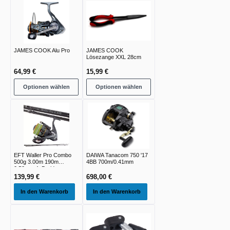
JAMES COOK Alu Pro
JAMES COOK
Lösezange XXL 28cm
64,99 €
15,99 €
Optionen wählen
Optionen wählen
EFT Waller Pro Combo
DAIWA Tanacom 750 '17
500g 3.00m 190m
4BB 700m/0.41mm
0.50mm 4xBraid
139,99 €
698,00 €
In den Warenkorb
In den Warenkorb