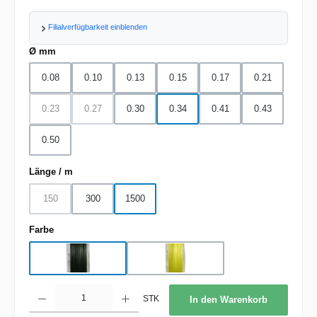
Filialverfügbarkeit einblenden
auswählen
Ø mm
0.08
0.10
0.13
0.15
0.17
0.21
0.23
0.27
0.30
0.34
0.41
0.43
(Diese Option ist zurzeit nicht verfügbar.)
(Diese Option ist zurzeit nicht verfügbar.)
0.50
auswählen
Länge / m
150
300
1500
(Diese Option ist zurzeit nicht verfügbar.)
auswählen
Farbe
green
yellow
Produkt Anzahl: Gib den gewünschten Wert ein oder benutze die Schaltflächen um d
STK
In den Warenkorb