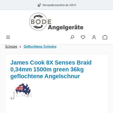
Zum Hauptinhalt springen
Versandkostenfrei ab 100 €
War
Schnüre
Geflochtene Schnüre
James Cook 8X Senses Braid
0,34mm 1500m green 36kg
geflochtene Angelschnur
Bildergalerie überspringen