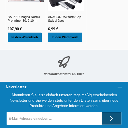
BALZER Magna Nordic
ANACONDA Storm Cap
Pro Inliner 30, 2.10m
Swivel 2pcs
107,90 €
6,99 €
In den Warenkorb
In den Warenkorb
Versandkostenfrei ab 100 €
Newsletter
Abonnieren Sie jetzt einfach unseren regelmäßig erscheinenden
Newsletter und Sie werden stets unter den Ersten sein, über neue
Produkte und Angebote informiert werden.
E-
Mail-
Adresse