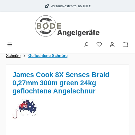
Zum Hauptinhalt springen
Versandkostenfrei ab 100 €
War
Schnüre
Geflochtene Schnüre
James Cook 8X Senses Braid
0,27mm 300m green 24kg
geflochtene Angelschnur
Bildergalerie überspringen