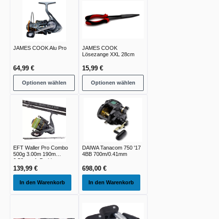
JAMES COOK Alu Pro
JAMES COOK
Lösezange XXL 28cm
64,99 €
15,99 €
Optionen wählen
Optionen wählen
EFT Waller Pro Combo
DAIWA Tanacom 750 '17
500g 3.00m 190m
4BB 700m/0.41mm
0.50mm 4xBraid
139,99 €
698,00 €
In den Warenkorb
In den Warenkorb