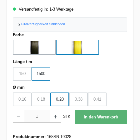
Versandfertig in: 1-3 Werktage
Filialverfügbarkeit einblenden
auswählen
Farbe
green
yellow
auswählen
Länge / m
150
1500
(Diese Option ist zurzeit nicht verfügbar.)
auswählen
Ø mm
0.16
0.18
0.20
0.38
0.41
(Diese Option ist zurzeit nicht verfügbar.)
(Diese Option ist zurzeit nicht verfügbar.)
(Diese Option ist zurzeit nicht verfügbar.
(Diese Option ist zurzeit nic
Produkt Anzahl: Gib den gewünschten Wert ein oder benutze die Schaltflächen um d
STK
In den Warenkorb
Produktnummer:
168SN-19028