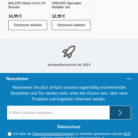
BALZER Matze Koch UV
SÄNGER Specialist
Booster
Wobbler Set
14,99 €
12,99 €
Optionen wählen
Optionen wählen
Versandkostenfrei ab 100 €
Newsletter
Abonnieren Sie jetzt einfach unseren regelmäßig erscheinenden
Newsletter und Sie werden stets unter den Ersten sein, über neue
Produkte und Angebote informiert werden.
E-
Mail-
Adresse
*
Datenschutz
Ich habe die
Datenschutzbestimmungen
zur Kenntnis genommen und die
AGB
gelesen und bin mit ihnen einverstanden.
*