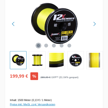
Verkaufspreis:
199,99 €
%
Regulärer Preis:
289,99 €
UVP** (31.04% gespart)
Inhalt:
1500 Meter
(0,13 € / 1 Meter)
Preise inkl. MwSt. zzgl. Versandkosten