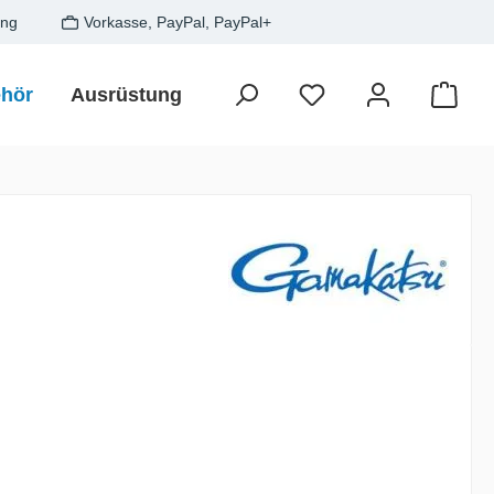
ung
Vorkasse, PayPal, PayPal+
hör
Ausrüstung
Zielfisch
SALE
Gesche
Waren
is: