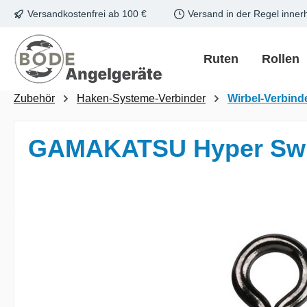
Versandkostenfrei ab 100 €
Versand in der Regel inner
m Hauptinhalt springen
Zur Suche springen
Zur Hauptnavigation springen
Ruten
Rollen
Zubehör
Haken-Systeme-Verbinder
Wirbel-Verbind
GAMAKATSU Hyper Swiv
Bildergalerie überspringen