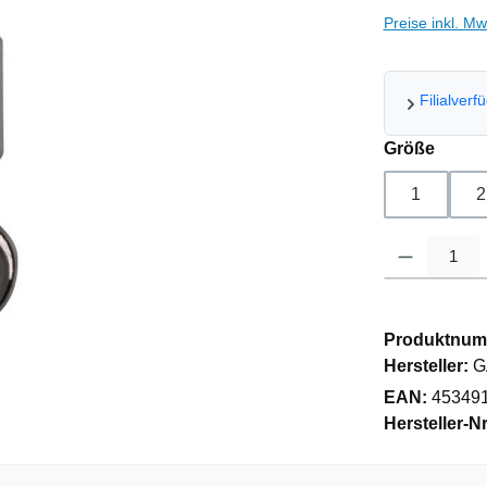
Preise inkl. M
Filialverf
auswä
Größe
1
2
Produkt Anzahl
Produktnum
Hersteller:
G
EAN:
45349
Hersteller-Nr