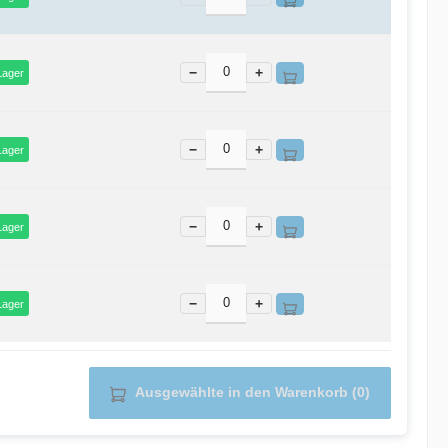
−
+
Lager
−
+
Lager
−
+
Lager
−
+
Lager
Ausgewählte in den Warenkorb (0)