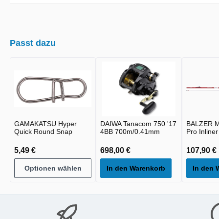
Passt dazu
GAMAKATSU Hyper
DAIWA Tanacom 750 '17
BALZER M
Quick Round Snap
4BB 700m/0.41mm
Pro Inline
5,49 €
698,00 €
107,90 €
Optionen wählen
In den Warenkorb
In den 