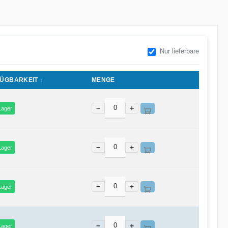
Nur lieferbare
ÜGBARKEIT
MENGE
−
+
Lager
−
+
Lager
−
+
Lager
−
+
Lager