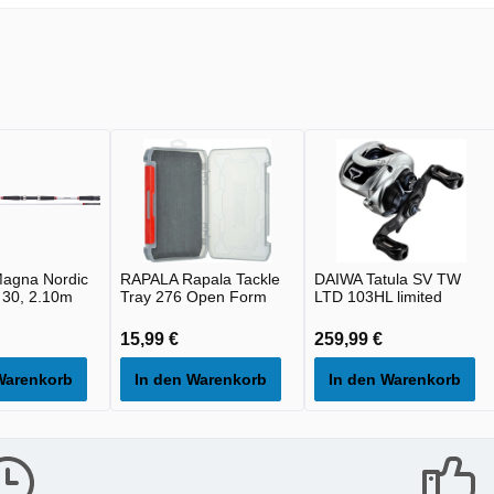
agna Nordic
RAPALA Rapala Tackle
DAIWA Tatula SV TW
r 30, 2.10m
Tray 276 Open Form
LTD 103HL limited
15,99 €
259,99 €
Warenkorb
In den Warenkorb
In den Warenkorb