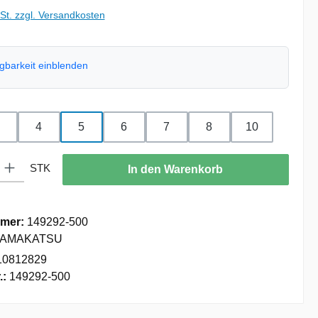
wSt. zzgl. Versandkosten
ügbarkeit einblenden
hlen
4
5
6
7
8
10
: Gib den gewünschten Wert ein oder benutze die Schaltflächen um die
STK
In den Warenkorb
mer:
149292-500
AMAKATSU
10812829
.:
149292-500