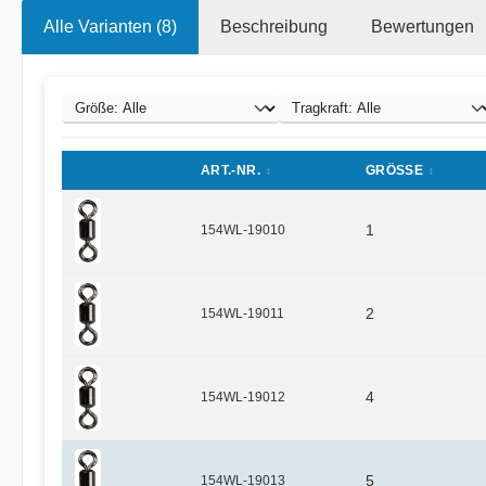
Alle Varianten (8)
Beschreibung
Bewertungen
ART.-NR.
GRÖSSE
154WL-19010
1
154WL-19011
2
154WL-19012
4
154WL-19013
5