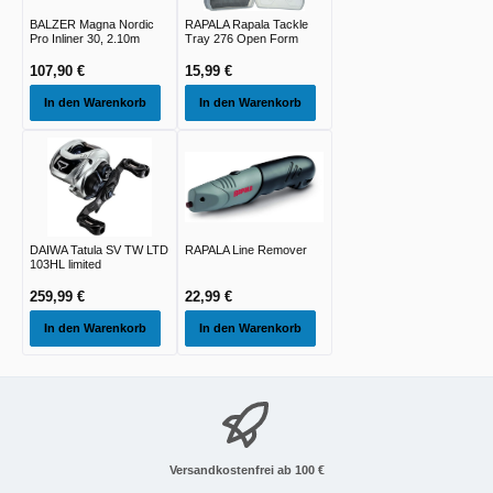
BALZER Magna Nordic
RAPALA Rapala Tackle
Pro Inliner 30, 2.10m
Tray 276 Open Form
107,90 €
15,99 €
In den Warenkorb
In den Warenkorb
DAIWA Tatula SV TW LTD
RAPALA Line Remover
103HL limited
259,99 €
22,99 €
In den Warenkorb
In den Warenkorb
Versandkostenfrei ab 100 €