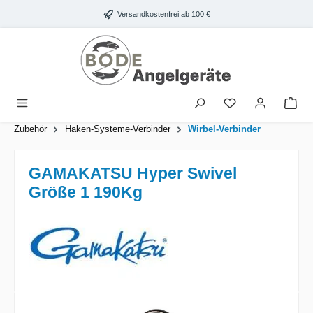
Zum Hauptinhalt springen
Versandkostenfrei ab 100 €
War
Zubehör
Haken-Systeme-Verbinder
Wirbel-Verbinder
GAMAKATSU Hyper Swivel
Größe 1 190Kg
Bildergalerie überspringen