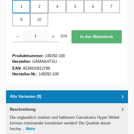
1
2
4
5
6
7
8
10
Produkt Anzahl: Gib den gewünschten Wert ein oder benutze die Schaltflächen um d
STK
In den Warenkorb
Produktnummer:
149292-100
Hersteller:
GAMAKATSU
EAN:
4534910812799
Hersteller-Nr.:
149292-100
Alle Varianten (8)
Beschreibung
Die unglaublich starken und haltbaren Gamakatsu Hyper Wirbel
können miteinander kombiniert werden! Die Qualität dieser
hochw…
Mehr