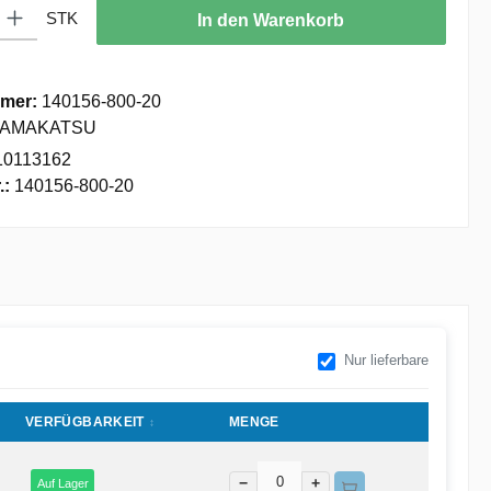
: Gib den gewünschten Wert ein oder benutze die Schaltflächen um die
STK
In den Warenkorb
mer:
140156-800-20
AMAKATSU
10113162
.:
140156-800-20
Nur lieferbare
VERFÜGBARKEIT
MENGE
−
+
Auf Lager