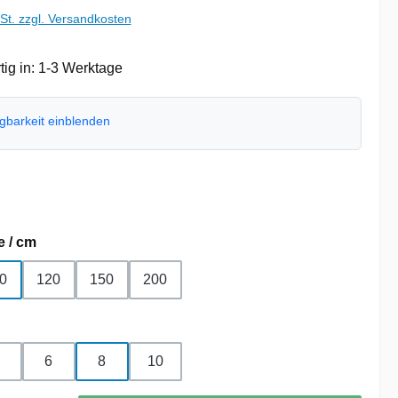
wSt. zzgl. Versandkosten
ig in: 1-3 Werktage
ügbarkeit einblenden
hlen
auswählen
e / cm
0
120
150
200
hlen
6
8
10