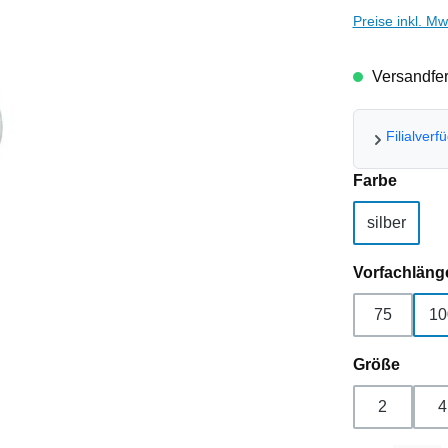
Preise inkl. M
Versandfert
Filialverf
auswä
Farbe
silber
Vorfachläng
75
10
auswä
Größe
2
4