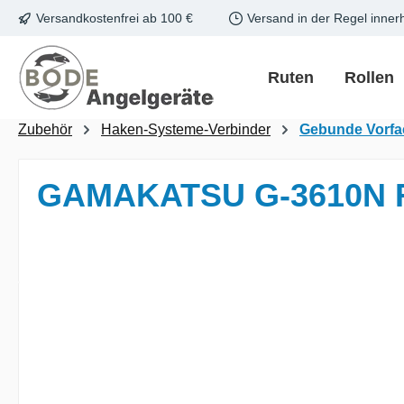
Versandkostenfrei ab 100 €
Versand in der Regel inner
m Hauptinhalt springen
Zur Suche springen
Zur Hauptnavigation springen
Ruten
Rollen
Zubehör
Haken-Systeme-Verbinder
Gebunde Vorf
GAMAKATSU G-3610N Fo
Bildergalerie überspringen