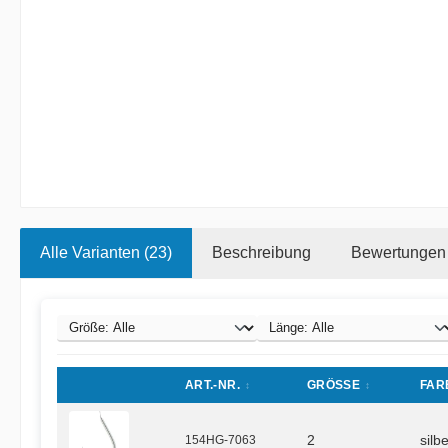
Alle Varianten (23)
Beschreibung
Bewertungen
ART.-NR.
GRÖSSE
FAR
154HG-7063
2
silb