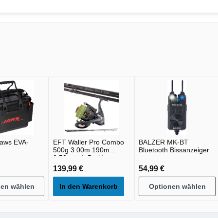
aws EVA-
EFT Waller Pro Combo
BALZER MK-BT
500g 3.00m 190m
Bluetooth Bissanzeiger
0.50mm 4xBraid
139,99 €
54,99 €
nen wählen
In den Warenkorb
Optionen wählen