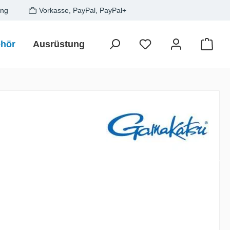
ung
Vorkasse, PayPal, PayPal+
hör
Ausrüstung
Zielfisch
SALE
Gesche
Waren
is: