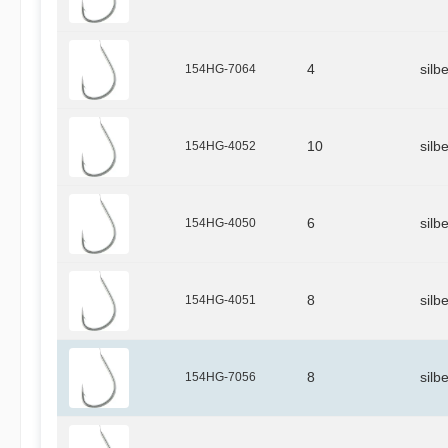
154HG-7064
4
silb
154HG-4052
10
silb
154HG-4050
6
silb
154HG-4051
8
silb
154HG-7056
8
silb