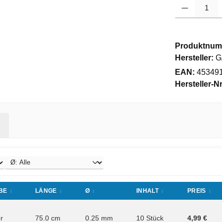
Produkt Anzahl
Produktnum
Hersteller:
G
EAN:
45349
Hersteller-Nr
BE
LÄNGE
Ø
INHALT
PREIS
er
75.0 cm
0.25 mm
10 Stück
4,99 €