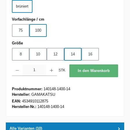
brüniert
auswählen
Vorfachlänge / cm
75
100
auswählen
Größe
8
10
12
14
16
Produkt Anzahl: Gib den gewünschten Wert ein oder benutze die Schaltflächen um d
STK
In den Warenkorb
Produktnummer:
140148-1400-14
Hersteller:
GAMAKATSU
EAN:
4534910112875
Hersteller-Nr.:
140148-1400-14
Alle Varianten (10)