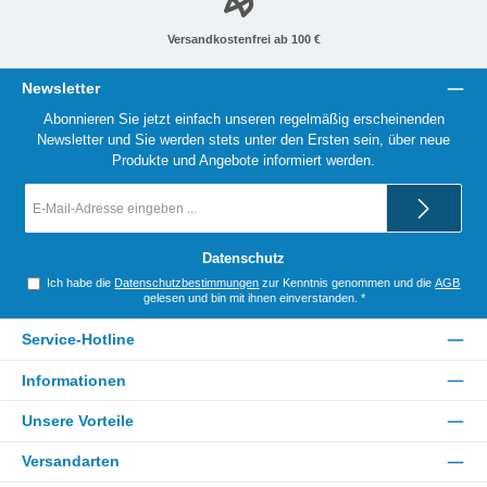
Versandkostenfrei ab 100 €
Newsletter
Abonnieren Sie jetzt einfach unseren regelmäßig erscheinenden
Newsletter und Sie werden stets unter den Ersten sein, über neue
Produkte und Angebote informiert werden.
E-
Mail-
Adresse
*
Datenschutz
Ich habe die
Datenschutzbestimmungen
zur Kenntnis genommen und die
AGB
gelesen und bin mit ihnen einverstanden.
*
Service-Hotline
Informationen
Unsere Vorteile
Versandarten