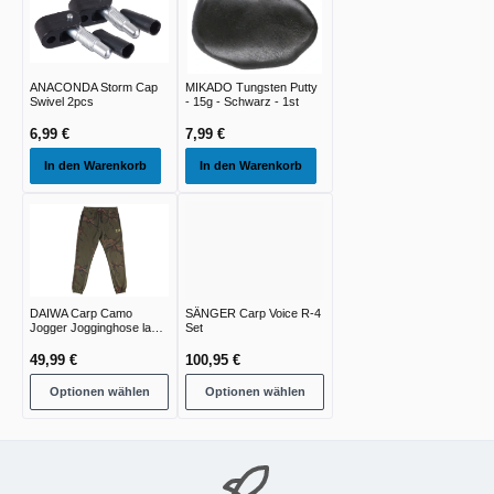
ANACONDA Storm Cap
MIKADO Tungsten Putty
Swivel 2pcs
- 15g - Schwarz - 1st
6,99 €
7,99 €
In den Warenkorb
In den Warenkorb
DAIWA Carp Camo
SÄNGER Carp Voice R-4
Jogger Jogginghose lang
Set
green camo
49,99 €
100,95 €
Optionen wählen
Optionen wählen