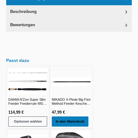
Beschreibung
Bewertungen
Passt dazu
DAIWA N'Zon Super Slim
MIKADO X-Plode Big Fish
Feeder Feederrute WG
Method Feeder Kescher-
-30g -240g
Stab 330m - 1st
114,99 €
47,99 €
Optionen wählen
In den Warenkorb