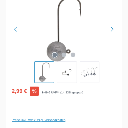
Verkaufspreis:
2,99 €
%
Regulärer Preis:
3,49 €
UVP** (14.33% gespart)
Preise inkl. MwSt. zzgl. Versandkosten