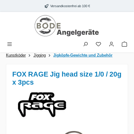
Zum Hauptinhalt springen
Versandkostenfrei ab 100 €
War
Kunstköder
Jigging
Jigköpfe-Gewichte und Zubehör
FOX RAGE Jig head size 1/0 / 20g
x 3pcs
Bildergalerie überspringen