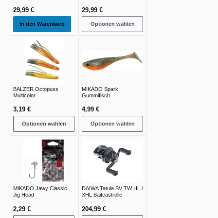
29,99 €
29,99 €
In den Warenkorb
Optionen wählen
BALZER Octopuss
MIKADO Spark
Multicolor
Gummifisch
3,19 €
4,99 €
Optionen wählen
Optionen wählen
MIKADO Jawy Classic
DAIWA Tatula SV TW HL /
Jig Head
XHL Baitcastrolle
2,29 €
204,99 €