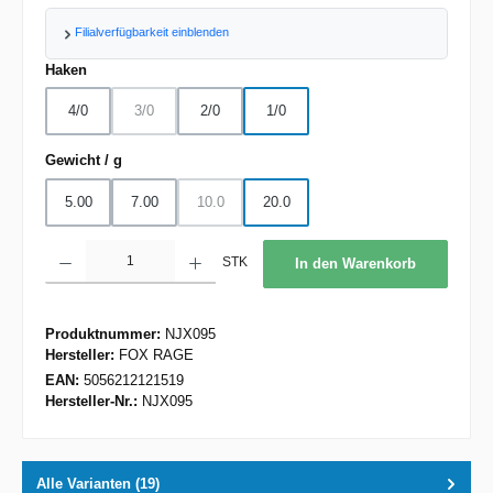
Filialverfügbarkeit einblenden
auswählen
Haken
4/0
3/0
2/0
1/0
(Diese Option ist zurzeit nicht verfügbar.)
auswählen
Gewicht / g
5.00
7.00
10.0
20.0
(Diese Option ist zurzeit nicht verfügbar.)
Produkt Anzahl: Gib den gewünschten Wert ein oder benutze die Schaltflächen um d
STK
In den Warenkorb
Produktnummer:
NJX095
Hersteller:
FOX RAGE
EAN:
5056212121519
Hersteller-Nr.:
NJX095
Alle Varianten (19)