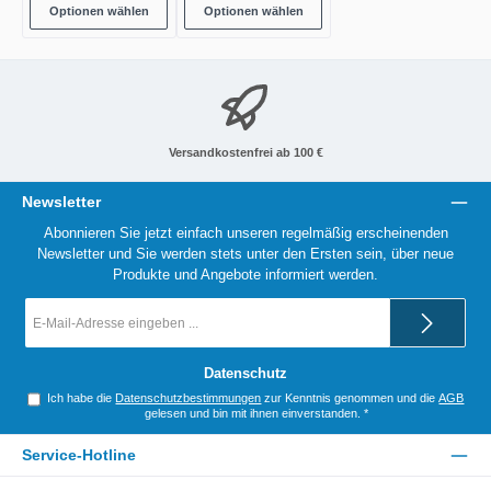
Optionen wählen
Optionen wählen
Versandkostenfrei ab 100 €
Newsletter
Abonnieren Sie jetzt einfach unseren regelmäßig erscheinenden
Newsletter und Sie werden stets unter den Ersten sein, über neue
Produkte und Angebote informiert werden.
E-
Mail-
Adresse
*
Datenschutz
Ich habe die
Datenschutzbestimmungen
zur Kenntnis genommen und die
AGB
gelesen und bin mit ihnen einverstanden.
*
Service-Hotline