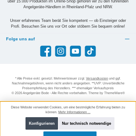
über 15.000 Produkten im Online-Shop gehören wir zu den führenden
Angelgeräte-Händlern in Rheinland-Pfalz und NRW.
Unser erfahrenes Team berät Sie kompetent — ob Einsteiger oder
Profi. Besuchen Sie uns vor Ort oder stöbern Sie bequem online!
Folge uns auf
Facebook
Instagram
YouTube
TikTok
* Alle Preise exkl. gesetzl. Mehrwertsteuer zzgl.
Versandkosten
und ggf.
Nachnahmegebühren, wenn nicht anders angegeben. **UVP: Unverbindliche
Preisempfehlung des Herstellers. *** ehemaliger Verkaufspreis
© 2026 Angelgeräte Bode - Alle Rechte vorbehalten. Theme by
ThemeWare®
Diese Website verwendet Cookies, um eine bestmögliche Erfahrung bieten zu
können.
Mehr Informationen ...
Konfigurieren
Nur technisch notwendige