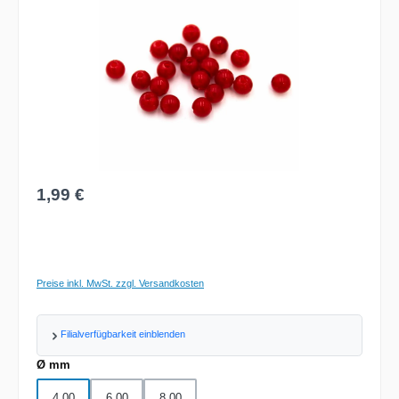
Regulärer Preis:
1,99 €
Preise inkl. MwSt. zzgl. Versandkosten
Filialverfügbarkeit einblenden
auswählen
Ø mm
4.00
6.00
8.00