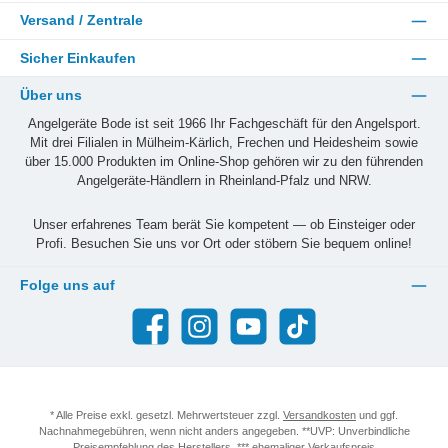
Versand / Zentrale
Sicher Einkaufen
Über uns
Angelgeräte Bode ist seit 1966 Ihr Fachgeschäft für den Angelsport.
Mit drei Filialen in Mülheim-Kärlich, Frechen und Heidesheim sowie
über 15.000 Produkten im Online-Shop gehören wir zu den führenden
Angelgeräte-Händlern in Rheinland-Pfalz und NRW.
Unser erfahrenes Team berät Sie kompetent — ob Einsteiger oder
Profi. Besuchen Sie uns vor Ort oder stöbern Sie bequem online!
Folge uns auf
Facebook
Instagram
YouTube
TikTok
* Alle Preise exkl. gesetzl. Mehrwertsteuer zzgl.
Versandkosten
und ggf.
Nachnahmegebühren, wenn nicht anders angegeben. **UVP: Unverbindliche
Preisempfehlung des Herstellers. *** ehemaliger Verkaufspreis