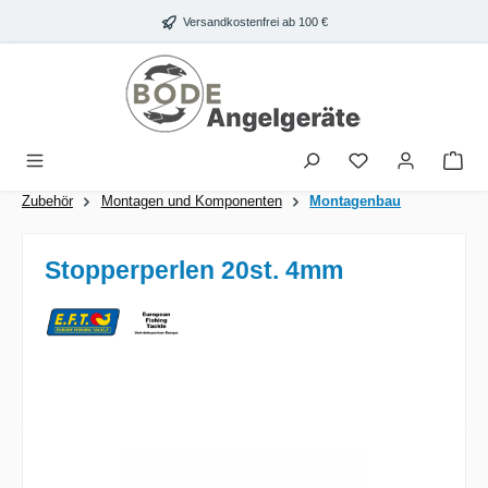
Zum Hauptinhalt springen
Versandkostenfrei ab 100 €
War
Zubehör
Montagen und Komponenten
Montagenbau
Stopperperlen 20st. 4mm
Bildergalerie überspringen