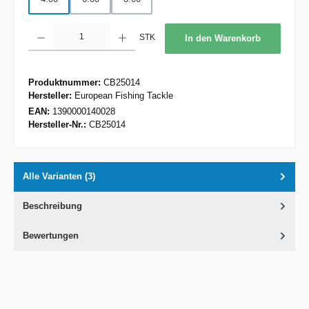
Produkt Anzahl: Gib den gewünschten Wert ein oder benutze die Schaltflächen um d
STK
In den Warenkorb
Produktnummer:
CB25014
Hersteller:
European Fishing Tackle
EAN:
1390000140028
Hersteller-Nr.:
CB25014
Alle Varianten (3)
Beschreibung
Bewertungen