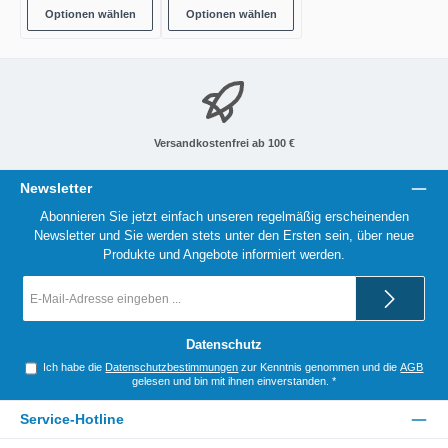
Optionen wählen
Optionen wählen
Versandkostenfrei ab 100 €
Newsletter
Abonnieren Sie jetzt einfach unseren regelmäßig erscheinenden
Newsletter und Sie werden stets unter den Ersten sein, über neue
Produkte und Angebote informiert werden.
E-
Mail-
Adresse
*
Datenschutz
Ich habe die
Datenschutzbestimmungen
zur Kenntnis genommen und die
AGB
gelesen und bin mit ihnen einverstanden.
*
Service-Hotline