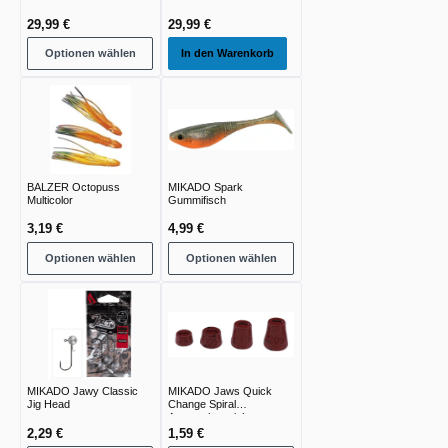
29,99 €
29,99 €
Optionen wählen
In den Warenkorb
BALZER Octopuss
MIKADO Spark
Multicolor
Gummifisch
3,19 €
4,99 €
Optionen wählen
Optionen wählen
MIKADO Jawy Classic
MIKADO Jaws Quick
Jig Head
Change Spiral
Austauchgewicht
2,29 €
1,59 €