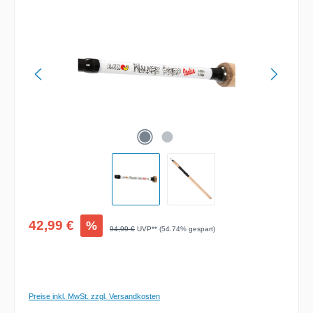
Bildergalerie überspringen
Verkaufspreis:
42,99 €
%
Regulärer Preis:
94,99 €
UVP** (54.74% gespart)
Preise inkl. MwSt. zzgl. Versandkosten