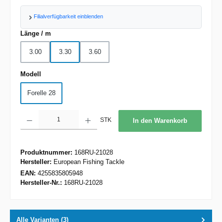
Filialverfügbarkeit einblenden
auswählen
Länge / m
3.00
3.30
3.60
auswählen
Modell
Forelle 28
Produkt Anzahl: Gib den gewünschten Wert ein oder benutze die Schaltflächen um d
STK
In den Warenkorb
Produktnummer:
168RU-21028
Hersteller:
European Fishing Tackle
EAN:
4255835805948
Hersteller-Nr.:
168RU-21028
Alle Varianten (3)