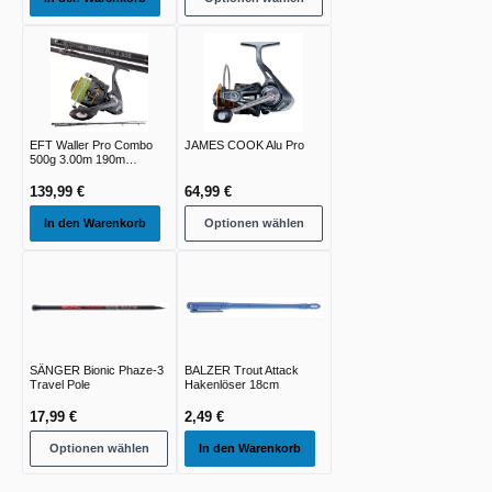
EFT Waller Pro Combo
JAMES COOK Alu Pro
500g 3.00m 190m
0.50mm 4xBraid
139,99 €
64,99 €
In den Warenkorb
Optionen wählen
SÄNGER Bionic Phaze-3
BALZER Trout Attack
Travel Pole
Hakenlöser 18cm
17,99 €
2,49 €
Optionen wählen
In den Warenkorb