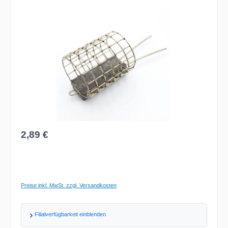
Bildergalerie überspringen
Regulärer Preis:
2,89 €
Preise inkl. MwSt. zzgl. Versandkosten
Filialverfügbarkeit einblenden