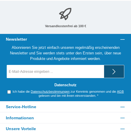
Versandkostenfrei ab 100 €
Newsletter
Abonnieren Sie jetzt einfach unseren regelmäßig erscheinenden
Newsletter und Sie werden stets unter den Ersten sein, über neue
Produkte und Angebote informiert werden.
E-
Mail-
Adresse
*
Datenschutz
Ich habe die
Datenschutzbestimmungen
zur Kenntnis genommen und die
AGB
gelesen und bin mit ihnen einverstanden.
*
Service-Hotline
Informationen
Unsere Vorteile