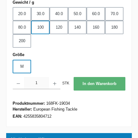
auswählen
Gewicht / g
20.0
30.0
40.0
50.0
60.0
70.0
80.0
100
120
140
160
180
200
auswählen
Größe
M
Produkt Anzahl: Gib den gewünschten Wert ein oder benutze die Schaltflächen um d
STK
In den Warenkorb
Produktnummer:
168FK-19034
Hersteller:
European Fishing Tackle
EAN:
4255835804712