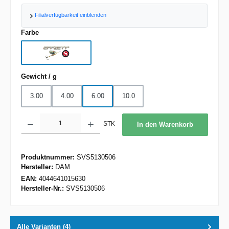
Filialverfügbarkeit einblenden
auswählen
Farbe
Barsch
auswählen
Gewicht / g
3.00
4.00
6.00
10.0
Produkt Anzahl: Gib den gewünschten Wert ein oder benutze die Schaltflächen um d
STK
In den Warenkorb
Produktnummer:
SVS5130506
Hersteller:
DAM
EAN:
4044641015630
Hersteller-Nr.:
SVS5130506
Alle Varianten (4)