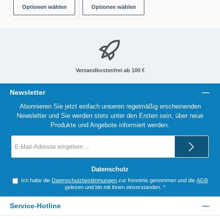
Optionen wählen
Optionen wählen
Versandkostenfrei ab 100 €
Newsletter
Abonnieren Sie jetzt einfach unseren regelmäßig erscheinenden
Newsletter und Sie werden stets unter den Ersten sein, über neue
Produkte und Angebote informiert werden.
E-
Mail-
Adresse
*
Datenschutz
Ich habe die
Datenschutzbestimmungen
zur Kenntnis genommen und die
AGB
gelesen und bin mit ihnen einverstanden.
*
Service-Hotline