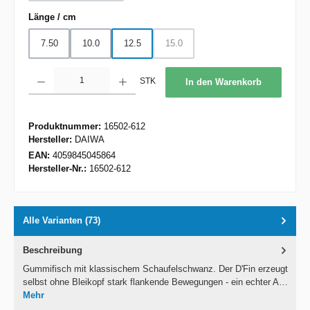
auswählen
Länge / cm
7.50
10.0
12.5
15.0
(Diese Option ist zurzeit nicht verfügbar.
Produkt Anzahl: Gib den gewünschten Wert ein oder benutze die Schaltflächen um d
STK
In den Warenkorb
Produktnummer:
16502-612
Hersteller:
DAIWA
EAN:
4059845045864
Hersteller-Nr.:
16502-612
Alle Varianten (73)
Beschreibung
Gummifisch mit klassischem Schaufelschwanz. Der D'Fin erzeugt
selbst ohne Bleikopf stark flankende Bewegungen - ein echter A…
Mehr