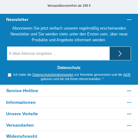
Versandkostenfrei ab 100 €
Newsletter
Abonnieren Sie jetzt einfach unseren regelmäßig erscheinenden
Newsletter und Sie werden stets unter den Ersten sein, über neue
Produkte und Angebote informiert werden.
E-
Mail-
Adresse
*
Datenschutz
Ich habe die
Datenschutzbestimmungen
zur Kenntnis genommen und die
AGB
gelesen und bin mit ihnen einverstanden.
*
Service-Hotline
Informationen
Unsere Vorteile
Versandarten
Widerrufsrecht