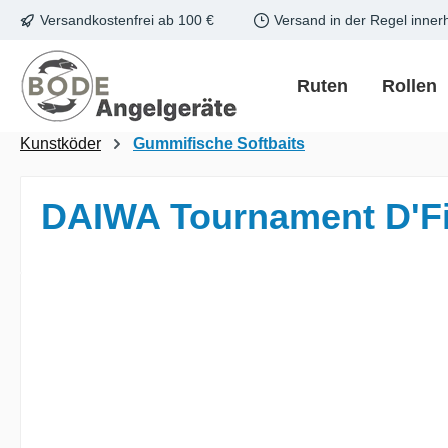
Versandkostenfrei ab 100 €
Versand in der Regel inner
m Hauptinhalt springen
Zur Suche springen
Zur Hauptnavigation springen
Ruten
Rollen
Kunstköder
Gummifische Softbaits
DAIWA Tournament D'Fi
Bildergalerie überspringen