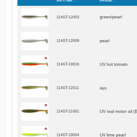
ART.-NR.
FARBE
green/pearl
114GT-12003
114GT-12009
pearl
114GT-19016
UV hot tomato
114GT-12011
ayu
114GT-21001
UV real motor oil (
114GT-19004
UV lime pearl