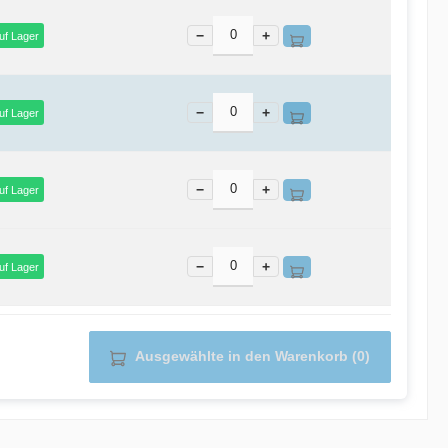
−
+
uf Lager
−
+
uf Lager
−
+
uf Lager
−
+
uf Lager
Ausgewählte in den Warenkorb (0)