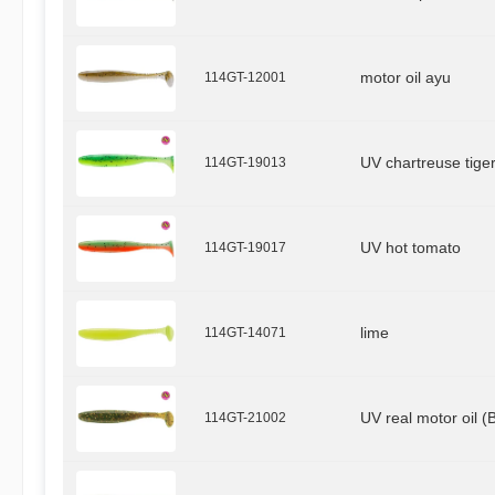
114GT-12001
motor oil ayu
114GT-19013
UV chartreuse tige
114GT-19017
UV hot tomato
114GT-14071
lime
114GT-21002
UV real motor oil (