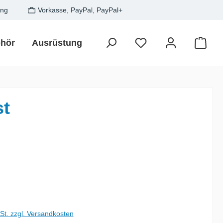
ung
Vorkasse, PayPal, PayPal+
hör
Ausrüstung
Zielfisch
SALE
Gesche
Waren
st
is:
wSt. zzgl. Versandkosten