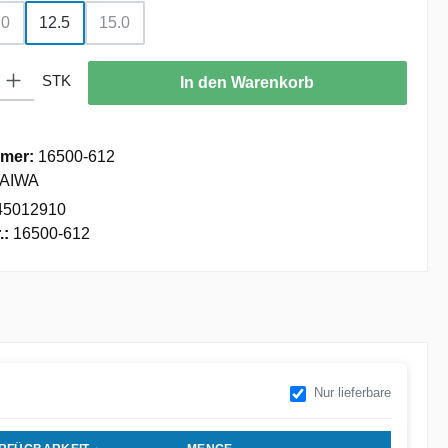
.0
12.5
15.0
on ist zurzeit nicht verfügbar.)
Diese Option ist zurzeit nicht verfügbar.)
(Diese Option ist zurzeit nicht verfügbar.)
: Gib den gewünschten Wert ein oder benutze die Schaltflächen um die
STK
In den Warenkorb
mer:
16500-612
AIWA
45012910
.:
16500-612
Nur lieferbare