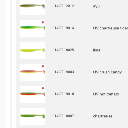
114GT-12012
ayu
114GT-19014
UV chartreuse tige
114GT-18025
lime
114GT-19003
UV crush candy
114GT-19018
UV hot tomato
114GT-18007
chartreuse