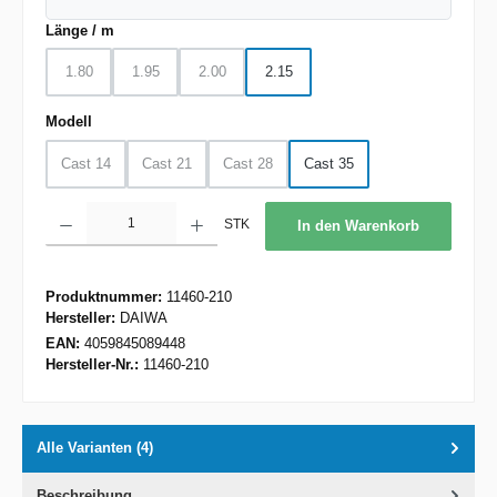
auswählen
Länge / m
1.80
1.95
2.00
2.15
(Diese Option ist zurzeit nicht verfügbar.)
(Diese Option ist zurzeit nicht verfügbar.)
(Diese Option ist zurzeit nicht verfügbar.)
auswählen
Modell
Cast 14
Cast 21
Cast 28
Cast 35
(Diese Option ist zurzeit nicht verfügbar.)
(Diese Option ist zurzeit nicht verfügbar.)
(Diese Option ist zurzeit nicht verfügbar.)
Produkt Anzahl: Gib den gewünschten Wert ein oder benutze die Schaltflächen um d
STK
In den Warenkorb
Produktnummer:
11460-210
Hersteller:
DAIWA
EAN:
4059845089448
Hersteller-Nr.:
11460-210
Alle Varianten (4)
Beschreibung