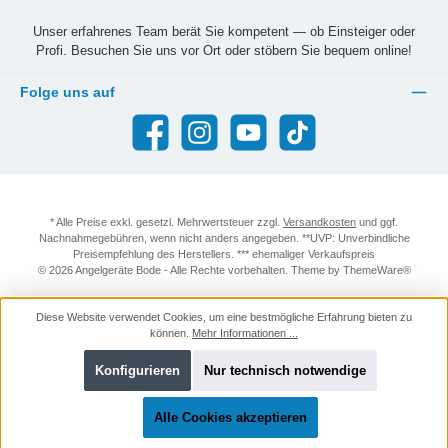
Unser erfahrenes Team berät Sie kompetent — ob Einsteiger oder
Profi. Besuchen Sie uns vor Ort oder stöbern Sie bequem online!
Folge uns auf
Facebook
Instagram
YouTube
TikTok
* Alle Preise exkl. gesetzl. Mehrwertsteuer zzgl.
Versandkosten
und ggf.
Nachnahmegebühren, wenn nicht anders angegeben. **UVP: Unverbindliche
Preisempfehlung des Herstellers. *** ehemaliger Verkaufspreis
© 2026 Angelgeräte Bode - Alle Rechte vorbehalten. Theme by
ThemeWare®
Diese Website verwendet Cookies, um eine bestmögliche Erfahrung bieten zu
können.
Mehr Informationen ...
Konfigurieren
Nur technisch notwendige
Alle Cookies akzeptieren