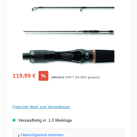
Bildergalerie überspringen
Verkaufspreis:
119,99 €
%
Regulärer Preis:
266,00 €
UVP** (54.89% gespart)
Preise inkl. MwSt. zzgl. Versandkosten
Versandfertig in: 1-3 Werktage
Filialverfügbarkeit einblenden