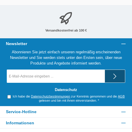
Versandkostenfrei ab 100 €
Newsletter
Abonnieren Sie jetzt einfach unseren regelmäßig erscheinenden
Newsletter und Sie werden stets unter den Ersten sein, über neue
Produkte und Angebote informiert werden.
E-
Mail-
Adresse
*
Datenschutz
Ich habe die
Datenschutzbestimmungen
zur Kenntnis genommen und die
AGB
gelesen und bin mit ihnen einverstanden.
*
Service-Hotline
Informationen