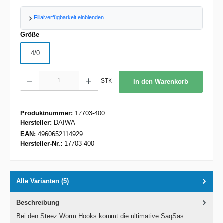
Filialverfügbarkeit einblenden
auswählen
Größe
4/0
Produkt Anzahl: Gib den gewünschten Wert ein oder benutze die Schaltflächen um d
STK
In den Warenkorb
Produktnummer:
17703-400
Hersteller:
DAIWA
EAN:
4960652114929
Hersteller-Nr.:
17703-400
Alle Varianten (5)
Beschreibung
Bei den Steez Worm Hooks kommt die ultimative SaqSas