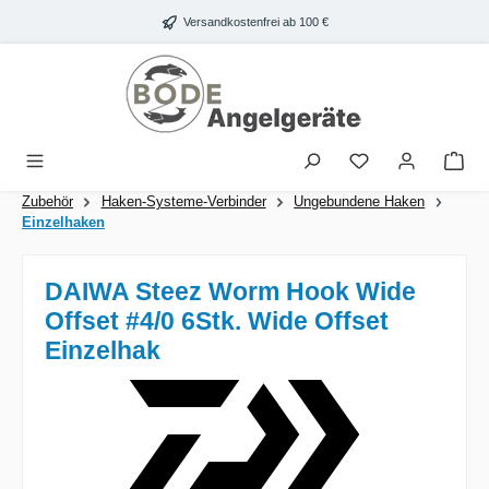
Zum Hauptinhalt springen
Versandkostenfrei ab 100 €
War
Zubehör
Haken-Systeme-Verbinder
Ungebundene Haken
Einzelhaken
DAIWA Steez Worm Hook Wide
Offset #4/0 6Stk. Wide Offset
Einzelhak