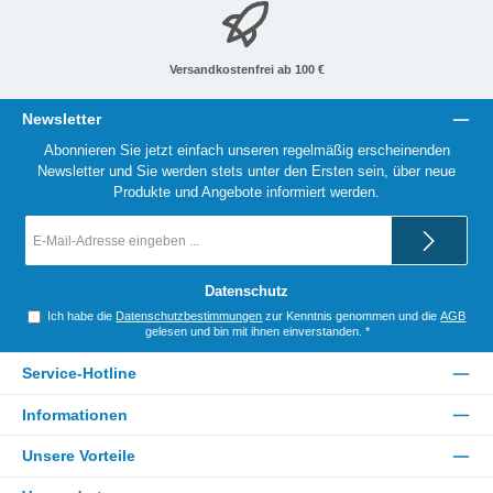
Versandkostenfrei ab 100 €
Newsletter
Abonnieren Sie jetzt einfach unseren regelmäßig erscheinenden
Newsletter und Sie werden stets unter den Ersten sein, über neue
Produkte und Angebote informiert werden.
E-
Mail-
Adresse
*
Datenschutz
Ich habe die
Datenschutzbestimmungen
zur Kenntnis genommen und die
AGB
gelesen und bin mit ihnen einverstanden.
*
Service-Hotline
Informationen
Unsere Vorteile