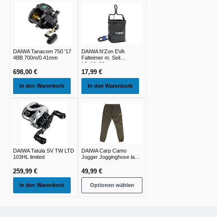
DAIWA Tanacom 750 '17
DAIWA N'Zon EVA
4BB 700m/0.41mm
Falteimer m. Seil
16x16x20cm
698,00 €
17,99 €
In den Warenkorb
In den Warenkorb
DAIWA Tatula SV TW LTD
DAIWA Carp Camo
103HL limited
Jogger Jogginghose lang
green camo
259,99 €
49,99 €
In den Warenkorb
Optionen wählen