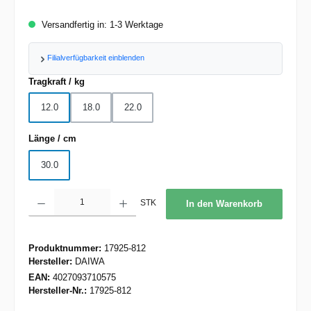
Versandfertig in: 1-3 Werktage
Filialverfügbarkeit einblenden
auswählen
Tragkraft / kg
12.0
18.0
22.0
auswählen
Länge / cm
30.0
Produkt Anzahl: Gib den gewünschten Wert ein oder benutze die Schaltflächen um d
STK
In den Warenkorb
Produktnummer:
17925-812
Hersteller:
DAIWA
EAN:
4027093710575
Hersteller-Nr.:
17925-812