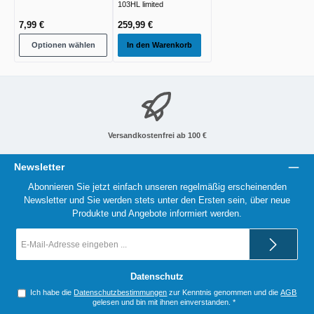
103HL limited
7,99 €
259,99 €
Optionen wählen
In den Warenkorb
Versandkostenfrei ab 100 €
Newsletter
Abonnieren Sie jetzt einfach unseren regelmäßig erscheinenden
Newsletter und Sie werden stets unter den Ersten sein, über neue
Produkte und Angebote informiert werden.
E-
Mail-
Adresse
*
Datenschutz
Ich habe die
Datenschutzbestimmungen
zur Kenntnis genommen und die
AGB
gelesen und bin mit ihnen einverstanden.
*