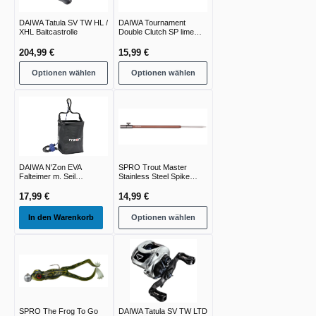
DAIWA Tatula SV TW HL /
DAIWA Tournament
XHL Baitcastrolle
Double Clutch SP lime
chart
204,99 €
15,99 €
Optionen wählen
Optionen wählen
DAIWA N'Zon EVA
SPRO Trout Master
Falteimer m. Seil
Stainless Steel Spike
16x16x20cm
Bankstick
17,99 €
14,99 €
In den Warenkorb
Optionen wählen
SPRO The Frog To Go
DAIWA Tatula SV TW LTD