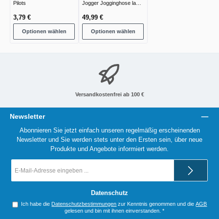
Pilots
Jogger Jogginghose lang
green camo
3,79 €
49,99 €
Optionen wählen
Optionen wählen
Versandkostenfrei ab 100 €
Newsletter
Abonnieren Sie jetzt einfach unseren regelmäßig erscheinenden
Newsletter und Sie werden stets unter den Ersten sein, über neue
Produkte und Angebote informiert werden.
E-
Mail-
Adresse
*
Datenschutz
Ich habe die
Datenschutzbestimmungen
zur Kenntnis genommen und die
AGB
gelesen und bin mit ihnen einverstanden.
*