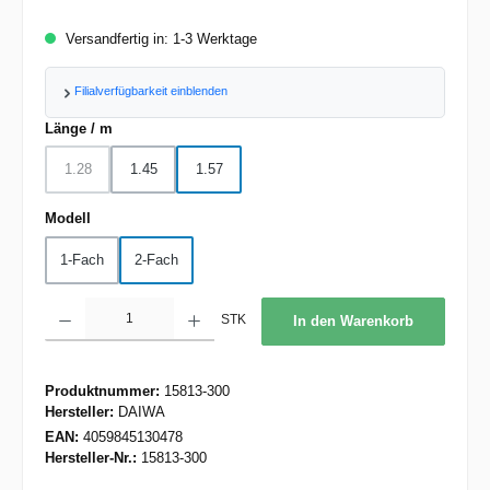
Versandfertig in: 1-3 Werktage
Filialverfügbarkeit einblenden
auswählen
Länge / m
1.28
1.45
1.57
(Diese Option ist zurzeit nicht verfügbar.)
auswählen
Modell
1-Fach
2-Fach
Produkt Anzahl: Gib den gewünschten Wert ein oder benutze die Schaltflächen um d
STK
In den Warenkorb
Produktnummer:
15813-300
Hersteller:
DAIWA
EAN:
4059845130478
Hersteller-Nr.:
15813-300