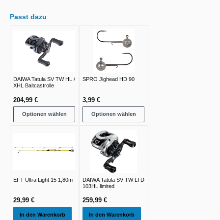
Passt dazu
DAIWA Tatula SV TW HL /
SPRO Jighead HD 90
XHL Baitcastrolle
204,99 €
3,99 €
Optionen wählen
Optionen wählen
EFT Ultra Light 15 1,80m
DAIWA Tatula SV TW LTD
103HL limited
29,99 €
259,99 €
In den Warenkorb
In den Warenkorb