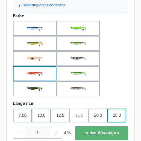
Filialverfügbarkeit einblenden
auswählen
Farbe
blue metallic pearl
chartreuse pearl
firetiger
ghost ayu
ghost orange
ghost perch
holo orange
metallic ayu
motor oil
rainbow trout
auswählen
Länge / cm
7.50
10.0
12.5
15.0
20.0
25.0
(Diese Option ist zurzeit nicht verfügbar.
Produkt Anzahl: Gib den gewünschten Wert ein oder benutze die Schaltflächen um d
STK
In den Warenkorb