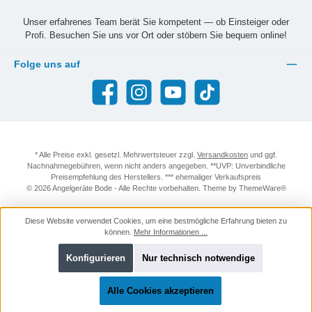
Unser erfahrenes Team berät Sie kompetent — ob Einsteiger oder
Profi. Besuchen Sie uns vor Ort oder stöbern Sie bequem online!
Folge uns auf
Facebook
Instagram
YouTube
TikTok
* Alle Preise exkl. gesetzl. Mehrwertsteuer zzgl.
Versandkosten
und ggf.
Nachnahmegebühren, wenn nicht anders angegeben. **UVP: Unverbindliche
Preisempfehlung des Herstellers. *** ehemaliger Verkaufspreis
© 2026 Angelgeräte Bode - Alle Rechte vorbehalten. Theme by
ThemeWare®
Diese Website verwendet Cookies, um eine bestmögliche Erfahrung bieten zu
können.
Mehr Informationen ...
Konfigurieren
Nur technisch notwendige
Alle Cookies akzeptieren