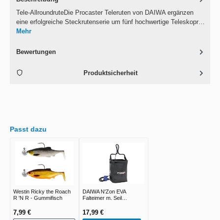
Tele-AllroundruteDie Procaster Teleruten von DAIWA ergänzen
eine erfolgreiche Steckrutenserie um fünf hochwertige Teleskopr…
Mehr
Bewertungen
Produktsicherheit
Passt dazu
Westin Ricky the Roach
DAIWA N'Zon EVA
R 'N R - Gummifisch
Falteimer m. Seil
16x16x20cm
7,99 €
17,99 €