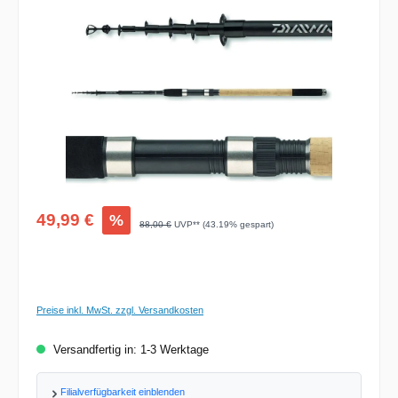
Bildergalerie überspringen
Verkaufspreis:
49,99 €
%
Regulärer Preis:
88,00 €
UVP** (43.19% gespart)
Preise inkl. MwSt. zzgl. Versandkosten
Versandfertig in: 1-3 Werktage
Filialverfügbarkeit einblenden