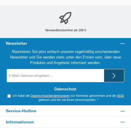
Versandkostenfrei ab 100 €
Newsletter
Abonnieren Sie jetzt einfach unseren regelmäßig erscheinenden
Newsletter und Sie werden stets unter den Ersten sein, über neue
Produkte und Angebote informiert werden.
E-
Mail-
Adresse
*
Datenschutz
Ich habe die
Datenschutzbestimmungen
zur Kenntnis genommen und die
AGB
gelesen und bin mit ihnen einverstanden.
*
Service-Hotline
Informationen