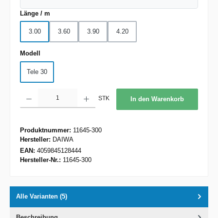
auswählen
Länge / m
3.00
3.60
3.90
4.20
auswählen
Modell
Tele 30
Produkt Anzahl: Gib den gewünschten Wert ein oder benutze die Schaltflächen um d
STK
In den Warenkorb
Produktnummer:
11645-300
Hersteller:
DAIWA
EAN:
4059845128444
Hersteller-Nr.:
11645-300
Alle Varianten (5)
Beschreibung