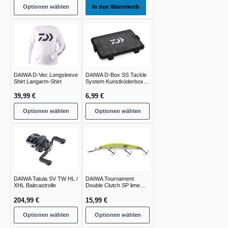
Optionen wählen
In den Warenkorb
DAIWA D-Vec Longsleeve
DAIWA D-Box SS Tackle
Shirt Langarm-Shirt
System Kunstköderbox |
Small Shallow |
39,99 €
6,99 €
Optionen wählen
Optionen wählen
DAIWA Tatula SV TW HL /
DAIWA Tournament
XHL Baitcastrolle
Double Clutch SP lime
chart
204,99 €
15,99 €
Optionen wählen
Optionen wählen