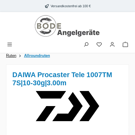
Zum Hauptinhalt springen
Versandkostenfrei ab 100 €
War
Ruten
Allroundruten
DAIWA Procaster Tele 1007TM
7S|10-30g|3.00m