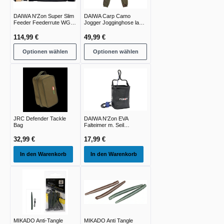
DAIWA N'Zon Super Slim
DAIWA Carp Camo
Feeder Feederrute WG
Jogger Jogginghose lang
-30g -240g
green camo
114,99 €
49,99 €
Optionen wählen
Optionen wählen
JRC Defender Tackle
DAIWA N'Zon EVA
Bag
Falteimer m. Seil
16x16x20cm
32,99 €
17,99 €
In den Warenkorb
In den Warenkorb
MIKADO Anti-Tangle
MIKADO Anti Tangle