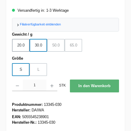
Versandfertig in: 1-3 Werktage
Filialverfügbarkeit einblenden
auswählen
Gewicht / g
20.0
30.0
50.0
65.0
(Diese Option ist zurzeit nicht verfügbar.)
(Diese Option ist zurzeit nicht verfügbar.
auswählen
Größe
S
L
(Diese Option ist zurzeit nicht verfügbar.)
Produkt Anzahl: Gib den gewünschten Wert ein oder benutze die Schaltflächen um d
STK
In den Warenkorb
Produktnummer:
13345-030
Hersteller:
DAIWA
EAN:
5055545238901
Hersteller-Nr.:
13345-030