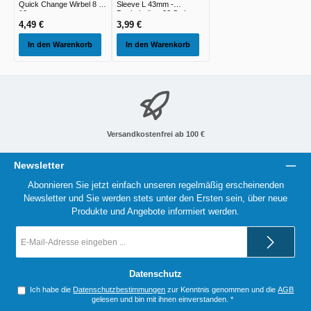
Quick Change Wirbel 8 -
Sleeve L 43mm -
10st
Dunkelgrün - 20 Stck
4,49 €
3,99 €
In den Warenkorb
In den Warenkorb
Versandkostenfrei ab 100 €
Newsletter
Abonnieren Sie jetzt einfach unseren regelmäßig erscheinenden
Newsletter und Sie werden stets unter den Ersten sein, über neue
Produkte und Angebote informiert werden.
E-
Mail-
Adresse
*
Datenschutz
Ich habe die
Datenschutzbestimmungen
zur Kenntnis genommen und die
AGB
gelesen und bin mit ihnen einverstanden.
*