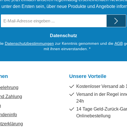
 unter den Ersten sein, über neue Produkte und Angebote infor
E-
Mail-
Adresse
*
Datenschutz
die
Datenschutzbestimmungen
zur Kenntnis genommen und die
AGB
ge
mit ihnen einverstanden.
*
onen
Unsere Vorteile
Kostenloser Versand ab 
belehrung
Versand in der Regel inn
nd Zahlung
24h
m
14 Tage Geld-Zurück-Gar
ndeninfo
Onlinebestellung
tzerklärung