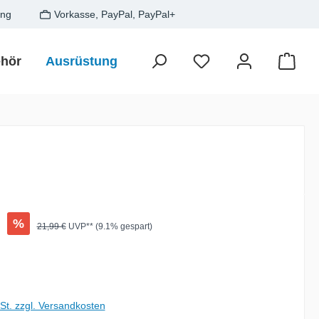
ung
Vorkasse, PayPal, PayPal+
hör
Ausrüstung
Zielfisch
SALE
Gesche
Waren
:
€
%
Regulärer Preis:
21,99 €
UVP** (9.1% gespart)
wSt. zzgl. Versandkosten