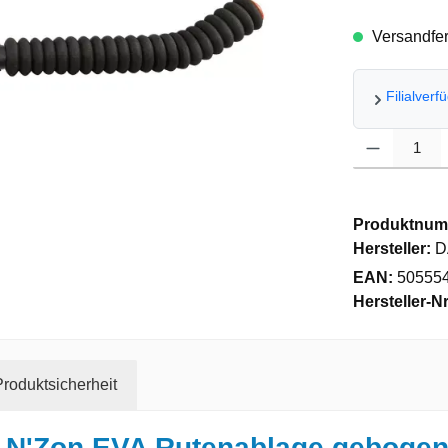
Versandfert
Filialverf
Produkt Anzahl
Produktnum
Hersteller:
D
EAN:
50555
Hersteller-Nr
roduktsicherheit
A N'Zon EVA Rutenablage geboge