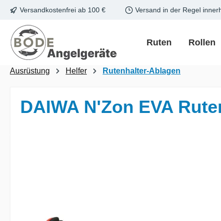
Versandkostenfrei ab 100 €
Versand in der Regel inner
m Hauptinhalt springen
Zur Suche springen
Zur Hauptnavigation springen
Ruten
Rollen
Ausrüstung
Helfer
Rutenhalter-Ablagen
DAIWA N'Zon EVA Rute
Bildergalerie überspringen