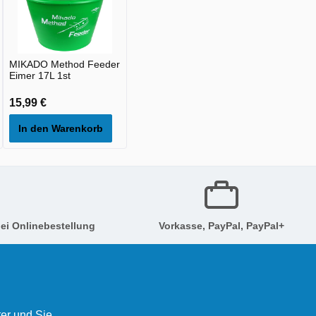
MIKADO Method Feeder
Eimer 17L 1st
15,99 €
In den Warenkorb
ei Onlinebestellung
Vorkasse, PayPal, PayPal+
er und Sie