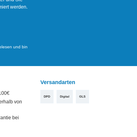
miert werden.
lesen und bin
Versandarten
100€
DPD
Digital
GLS
erhalb von
antie bei