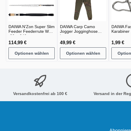
DAIWA N'Zon Super Slim
DAIWA Carp Camo
DAIWA Fas
Feeder Feederrute WG
Jogger Jogginghose
Karabiner
-30g -240g
lang green camo
114,99 €
49,99 €
1,99 €
Optionen wählen
Optionen wählen
Optio
Versandkostenfrei ab 100 €
Versand in der Reg
Abonniere