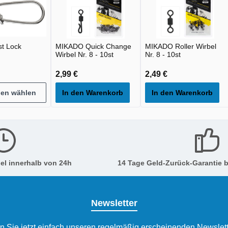
t Lock
MIKADO Quick Change
MIKADO Roller Wirbel
Wirbel Nr. 8 - 10st
Nr. 8 - 10st
2,99 €
2,49 €
nen wählen
In den Warenkorb
In den Warenkorb
el innerhalb von 24h
14 Tage Geld-Zurück-Garantie b
Newsletter
n Sie jetzt einfach unseren regelmäßig erscheinenden Newslett