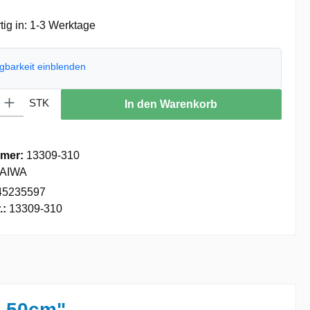
ig in: 1-3 Werktage
ügbarkeit einblenden
: Gib den gewünschten Wert ein oder benutze die Schaltflächen um die
STK
In den Warenkorb
mer:
13309-310
AIWA
45235597
.:
13309-310
n 50cm"