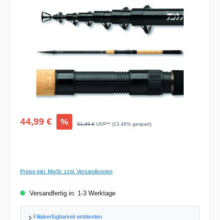
Bildergalerie überspringen
Verkaufspreis:
44,99 €
%
Regulärer Preis:
51,99 €
UVP** (13.46% gespart)
Preise inkl. MwSt. zzgl. Versandkosten
Versandfertig in: 1-3 Werktage
Filialverfügbarkeit einblenden