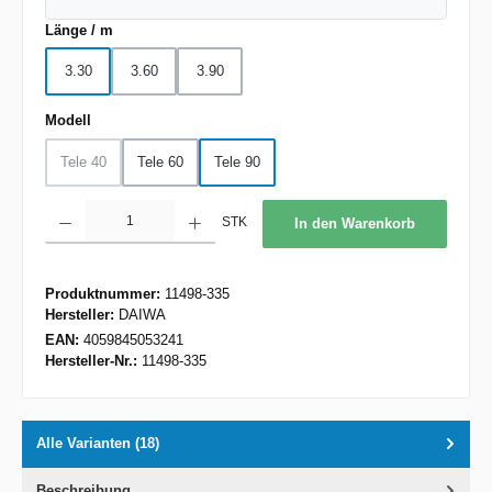
auswählen
Länge / m
3.30
3.60
3.90
auswählen
Modell
Tele 40
Tele 60
Tele 90
(Diese Option ist zurzeit nicht verfügbar.)
Produkt Anzahl: Gib den gewünschten Wert ein oder benutze die Schaltflächen um d
STK
In den Warenkorb
Produktnummer:
11498-335
Hersteller:
DAIWA
EAN:
4059845053241
Hersteller-Nr.:
11498-335
Alle Varianten (18)
Beschreibung