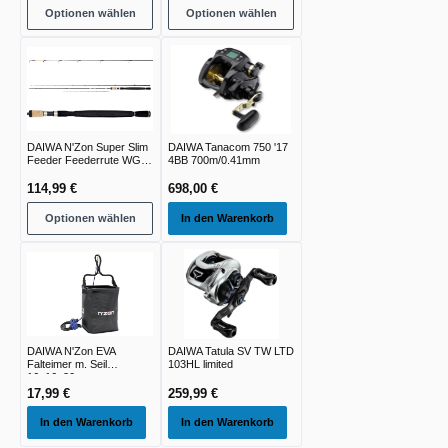
Optionen wählen
Optionen wählen
DAIWA N'Zon Super Slim
DAIWA Tanacom 750 '17
Feeder Feederrute WG
4BB 700m/0.41mm
-30g -240g
114,99 €
698,00 €
Optionen wählen
In den Warenkorb
DAIWA N'Zon EVA
DAIWA Tatula SV TW LTD
Falteimer m. Seil
103HL limited
16x16x20cm
17,99 €
259,99 €
In den Warenkorb
In den Warenkorb