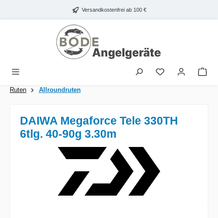
Zum Hauptinhalt springen
Versandkostenfrei ab 100 €
War
Ruten
Allroundruten
DAIWA Megaforce Tele 330TH
6tlg. 40-90g 3.30m