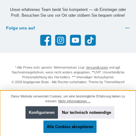
Unser erfahrenes Team berät Sie kompetent — ob Einsteiger oder
Profi. Besuchen Sie uns vor Ort oder stöbern Sie bequem online!
Folge uns auf
Facebook
Instagram
YouTube
TikTok
* Alle Preise exkl. gesetzl. Mehrwertsteuer zzgl.
Versandkosten
und ggf.
Nachnahmegebühren, wenn nicht anders angegeben. **UVP: Unverbindliche
Preisempfehlung des Herstellers. *** ehemaliger Verkaufspreis
© 2026 Angelgeräte Bode - Alle Rechte vorbehalten. Theme by
ThemeWare®
Diese Website verwendet Cookies, um eine bestmögliche Erfahrung bieten zu
können.
Mehr Informationen ...
Konfigurieren
Nur technisch notwendige
Alle Cookies akzeptieren