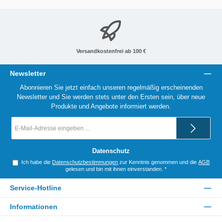
Versandkostenfrei ab 100 €
Newsletter
Abonnieren Sie jetzt einfach unseren regelmäßig erscheinenden
Newsletter und Sie werden stets unter den Ersten sein, über neue
Produkte und Angebote informiert werden.
E-
Mail-
Adresse
*
Datenschutz
Ich habe die
Datenschutzbestimmungen
zur Kenntnis genommen und die
AGB
gelesen und bin mit ihnen einverstanden.
*
Service-Hotline
Informationen