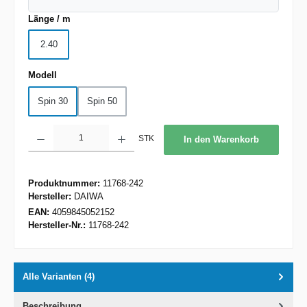
auswählen
Länge / m
2.40
auswählen
Modell
Spin 30
Spin 50
Produkt Anzahl: Gib den gewünschten Wert ein oder benutze die Schaltflächen um d
STK
In den Warenkorb
Produktnummer:
11768-242
Hersteller:
DAIWA
EAN:
4059845052152
Hersteller-Nr.:
11768-242
Alle Varianten (4)
Beschreibung