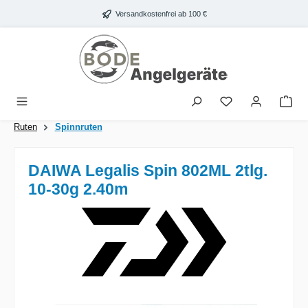
Zum Hauptinhalt springen
Versandkostenfrei ab 100 €
War
Ruten
Spinnruten
DAIWA Legalis Spin 802ML 2tlg.
10-30g 2.40m