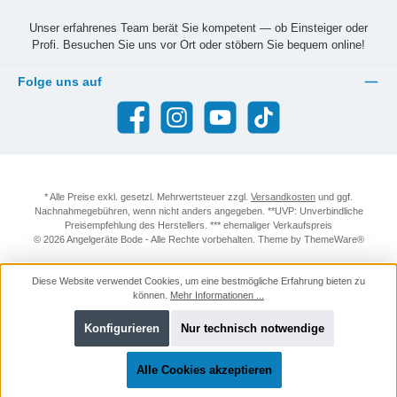
Unser erfahrenes Team berät Sie kompetent — ob Einsteiger oder
Profi. Besuchen Sie uns vor Ort oder stöbern Sie bequem online!
Folge uns auf
Facebook
Instagram
YouTube
TikTok
* Alle Preise exkl. gesetzl. Mehrwertsteuer zzgl.
Versandkosten
und ggf.
Nachnahmegebühren, wenn nicht anders angegeben. **UVP: Unverbindliche
Preisempfehlung des Herstellers. *** ehemaliger Verkaufspreis
© 2026 Angelgeräte Bode - Alle Rechte vorbehalten. Theme by
ThemeWare®
Diese Website verwendet Cookies, um eine bestmögliche Erfahrung bieten zu
können.
Mehr Informationen ...
Konfigurieren
Nur technisch notwendige
Alle Cookies akzeptieren