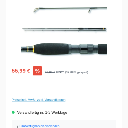
Bildergalerie überspringen
Verkaufspreis:
55,99 €
%
Regulärer Preis:
89,00 €
UVP** (37.09% gespart)
Preise inkl. MwSt. zzgl. Versandkosten
Versandfertig in: 1-3 Werktage
Filialverfügbarkeit einblenden