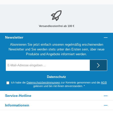
Versandkostenfrei ab 100 €
Newsletter
Abonnieren Sie jetzt einfach unseren regelmäßig erscheinenden
Newsletter und Sie werden stets unter den Ersten sein, über neue
Produkte und Angebote informiert werden.
E-
Mail-
Adresse
*
Datenschutz
Ich habe die
Datenschutzbestimmungen
zur Kenntnis genommen und die
AGB
gelesen und bin mit ihnen einverstanden.
*
Service-Hotline
Informationen