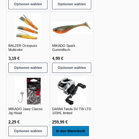
Optionen wählen
Optionen wählen
BALZER Octopuss
MIKADO Spark
Multicolor
Gummifisch
3,19 €
4,99 €
Optionen wählen
Optionen wählen
MIKADO Jawy Classic
DAIWA Tatula SV TW LTD
Jig Head
103HL limited
2,29 €
259,99 €
Optionen wählen
In den Warenkorb