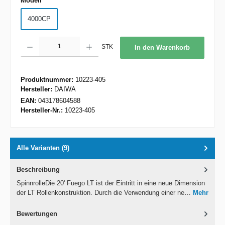
Modell
4000CP
Produkt Anzahl: Gib den gewünschten Wert ein oder benutze die Schaltflächen um d
STK
In den Warenkorb
Produktnummer:
10223-405
Hersteller:
DAIWA
EAN:
043178604588
Hersteller-Nr.:
10223-405
Alle Varianten (9)
Beschreibung
SpinnrolleDie 20' Fuego LT ist der Eintritt in eine neue Dimension
der LT Rollenkonstruktion. Durch die Verwendung einer ne…
Mehr
Bewertungen