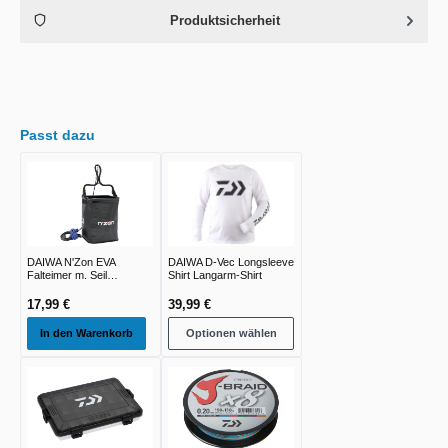
Produktsicherheit
Passt dazu
DAIWA N'Zon EVA
DAIWA D-Vec Longsleeve
Falteimer m. Seil
Shirt Langarm-Shirt
16x16x20cm
17,99 €
39,99 €
In den Warenkorb
Optionen wählen