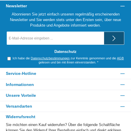
Newsletter
Abonnieren Sie jetzt einfach unseren regelmäßig erscheinenden
Newsletter und Sie werden stets unter den Ersten sein, über neue
Produkte und Angebote informiert werden.
E-
Mail-
Adresse
*
Datenschutz
Ich habe die
Datenschutzbestimmungen
zur Kenntnis genommen und die
AGB
gelesen und bin mit ihnen einverstanden.
*
Service-Hotline
Informationen
Unsere Vorteile
Versandarten
Widerrufsrecht
Sie möchten einen Kauf widerrufen? Über die folgende Schaltfläche
können Sie den Widerruf Ihrer Bestellung einfach und direkt erklären.