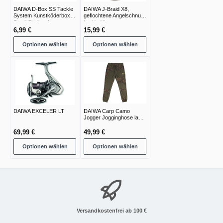
DAIWA D-Box SS Tackle
DAIWA J-Braid X8,
System Kunstköderbox |
geflochtene Angelschnur,
Small Shallow |
braided line
6,99 €
15,99 €
Optionen wählen
Optionen wählen
DAIWA EXCELER LT
DAIWA Carp Camo
Jogger Jogginghose lang
green camo
69,99 €
49,99 €
Optionen wählen
Optionen wählen
Versandkostenfrei ab 100 €