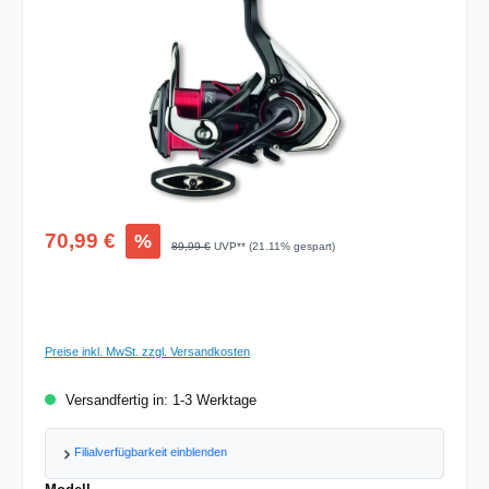
Verkaufspreis:
70,99 €
%
Regulärer Preis:
89,99 €
UVP** (21.11% gespart)
Preise inkl. MwSt. zzgl. Versandkosten
Versandfertig in: 1-3 Werktage
Filialverfügbarkeit einblenden
auswählen