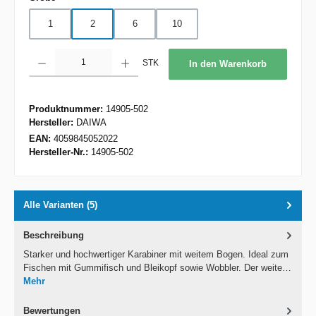
1
2
6
10
Produkt Anzahl: Gib den gewünschten Wert ein oder benutze die Schaltflächen um d
STK
In den Warenkorb
Produktnummer:
14905-502
Hersteller:
DAIWA
EAN:
4059845052022
Hersteller-Nr.:
14905-502
Alle Varianten (5)
Beschreibung
Starker und hochwertiger Karabiner mit weitem Bogen. Ideal zum
Fischen mit Gummifisch und Bleikopf sowie Wobbler. Der weite…
Mehr
Bewertungen