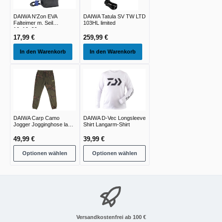
DAIWA N'Zon EVA
DAIWA Tatula SV TW LTD
Falteimer m. Seil
103HL limited
16x16x20cm
17,99 €
259,99 €
In den Warenkorb
In den Warenkorb
DAIWA Carp Camo
DAIWA D-Vec Longsleeve
Jogger Jogginghose lang
Shirt Langarm-Shirt
green camo
49,99 €
39,99 €
Optionen wählen
Optionen wählen
Versandkostenfrei ab 100 €