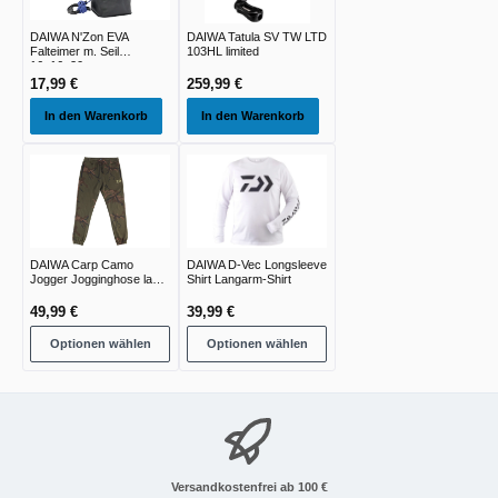
DAIWA N'Zon EVA
DAIWA Tatula SV TW LTD
Falteimer m. Seil
103HL limited
16x16x20cm
17,99 €
259,99 €
In den Warenkorb
In den Warenkorb
DAIWA Carp Camo
DAIWA D-Vec Longsleeve
Jogger Jogginghose lang
Shirt Langarm-Shirt
green camo
49,99 €
39,99 €
Optionen wählen
Optionen wählen
Versandkostenfrei ab 100 €