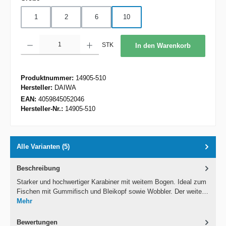
1
2
6
10
Produkt Anzahl: Gib den gewünschten Wert ein oder benutze die Schaltflächen um d
STK
In den Warenkorb
Produktnummer:
14905-510
Hersteller:
DAIWA
EAN:
4059845052046
Hersteller-Nr.:
14905-510
Alle Varianten (5)
Beschreibung
Starker und hochwertiger Karabiner mit weitem Bogen. Ideal zum
Fischen mit Gummifisch und Bleikopf sowie Wobbler. Der weite…
Mehr
Bewertungen